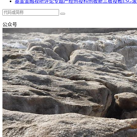
基金
金融
视听
评论
专题
产经
创投
科创板
新三板
投教
ESG
滚
公众号