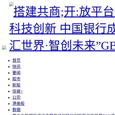
首页
快讯
要闻
股市
新股
信披+
公司
港美股
数据