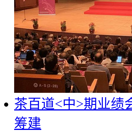
茶百道<中>期业绩
筹建