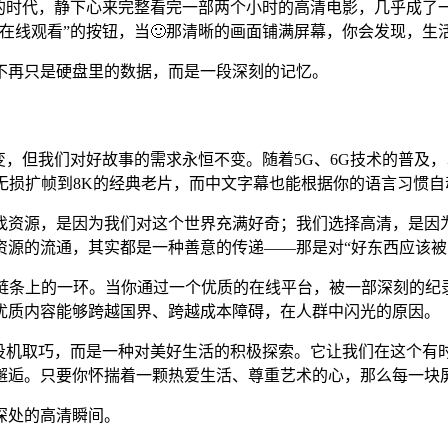
瘾的时代，静下心来完整看完一部两个小时的高清电影，几乎成了
在线观看”的按钮，当🙂那清晰的画面铺满屏幕，你会发现，生
不再只是硬盘里的数据，而是一段深刻的记忆。
，但我们对好故事的需求永恒不变。随着5G、6G技术的普及，
无损扩帧到8K的经典老片，而中文字幕也能根据你的语言习惯自
寻找资源，是因为我们对这个世界充满好奇；我们选择高清，是因
资源的流通，其实都是一种善意的传递——那是对“好东西应该被
播链条上的一环。当你通过一个优质的在线平台，被一部深刻的
优质内容能够跨越国界、跨越成本障碍，在人群中闪光的原因。
种投机取巧，而是一种对美好生活的积极探索。它让我们在这个有
邂逅。只要你怀揣着一颗热爱生活、尊重艺术的心，那么每一块
深处的高清瞬间。