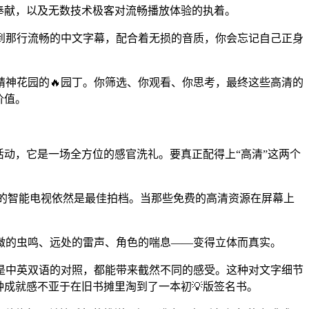
奉献，以及无数技术极客对流畅播放体验的执着。
到那行流畅的中文字幕，配合着无损的音质，你会忘记自己正身
神花园的🔥园丁。你筛选、你观看、你思考，最终这些高清的
价值。
动，它是一场全方位的感官洗礼。要真正配得上“高清”这两个
的智能电视依然是最佳拍档。当那些免费的高清资源在屏幕上
微的虫鸣、远处的雷声、角色的喘息——变得立体而真实。
是中英双语的对照，都能带来截然不同的感受。这种对文字细节
种成就感不亚于在旧书摊里淘到了一本初💡版签名书。