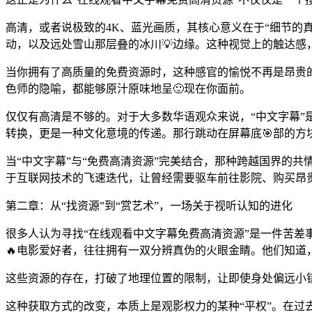
高清，或者说极致的4K、蓝光画质，其核心意义在于“细节的
动，以及远处雪山那层叠的冰川💡边缘。这种视觉上的触达感
当你拥有了高质量的免费资源时，这种感官的愉悦不再是昂贵
色师的隐喻，都能够原汁原味地呈🙂现在你面前。
仅仅有高清是不够的。对于大多数华语观众来说，“中文字幕”
转换，更是一种文化意境的传递。那行跳动在屏幕底🎯部的方
当“中文字幕”与“免费高清资源”完美结合，那种跨越国界的
于互联网技术的飞速迭代，让曾经需要驱车前往影院、购买昂
第二章：从“找资源”到“赏艺术”，一场关于视听认知的进化
很多人认为寻找“在线观看中文字幕免费高清资源”是一件苦
🔥电影爱好者，往往拥有一双分辨真伪的火眼金睛。他们知
这些资源的存在，打破了地理位置的限制，让即使身处偏远小
这种获取方式的改变，本质上是观影权力的某种“平权”。在过