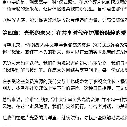
更重要的是，观影需要一种“仪式感”。在这个碎片化阅读成
一桶清脆的爆米花，让身体陷进柔软的沙发里。当你点击那个“
这种仪式感，能让你更好地吸收影片传递的力量，让高清资源
第四章：光影的未来：在共享时代守护那份纯粹的爱
展望未来，“在线观看中文字幕免费高清资源”的形式或许会改变
超乎想象。或许在不久的将来，你可以在云端实时观看经过AI
无论技术如何迭代，我们作为观影者的初💡心不能变。我们
们渴望理解与被理解。在庞大的网络共享空间里，每一份优质
在享受这些免费资源的我们实际上也成😎为了影视文化传📌
朋友，或者在社交媒体上留下你的感悟。这种口口相传，正是
总结来说，追求“在线观看中文字幕免费高清资源”并不是一
风港。在这个避风港里，我们与英雄同行，与智者对话，与美
让我们在这片光影的海洋里，继续航行，寻找那些能触动灵魂