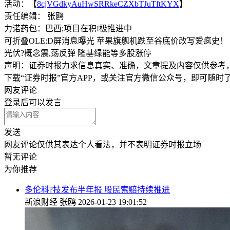
活动：【
8cjVGdkyAuHwSRRkeCZXbTJuTftKYX
】
责任编辑： 张鸥
力诺药包：巴西;项目在积!极推进中
可折叠OLE:D屏消息曝光 苹果旗舰机跌至谷底价改写爱疯史！
光伏?概念震,荡反弹 隆基绿能等多股涨停
声明：证券时报力求信息真实、准确，文章提及内容仅供参考
下载“证券时报”官方APP，或关注官方微信公众号，即可随
网友评论
登录
后可以发言
发送
网友评论仅供其表达个人看法，并不表明证券时报立场
暂无评论
为你推荐
多伦科?技发布半年报 股民索赔持续推进
新浪财经
张鸥
2026-01-23 19:01:52