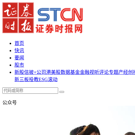
首页
快讯
要闻
股市
新股
信披+
公司
港美股
数据
基金
金融
视听
评论
专题
产经
创
新三板
投教
ESG
滚动
公众号