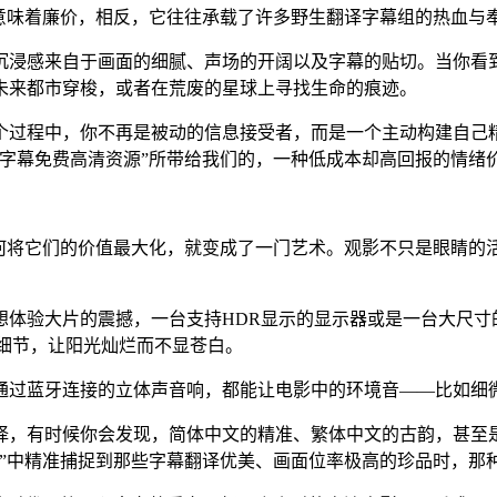
不意味着廉价，相反，它往往承载了许多野生翻译字幕组的热血与
沉浸感来自于画面的细腻、声场的开阔以及字幕的贴切。当你看
未来都市穿梭，或者在荒废的星球上寻找生命的痕迹。
个过程中，你不再是被动的信息接受者，而是一个主动构建自己精
字幕免费高清资源”所带给我们的，一种低成本却高回报的情绪
何将它们的价值最大化，就变成了一门艺术。观影不只是眼睛的活
想体验大片的震撼，一台支持HDR显示的显示器或是一台大尺寸
细节，让阳光灿烂而不显苍白。
通过蓝牙连接的立体声音响，都能让电影中的环境音——比如细
择，有时候你会发现，简体中文的精准、繁体中文的古韵，甚至
”中精准捕捉到那些字幕翻译优美、画面位率极高的珍品时，那