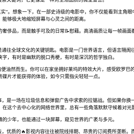
真实”。想象一下，在一部史诗级的电影中，你不仅能看到主角
，能够极大地缩短屏幕与心灵之间的距离。
的奢侈品，而是触手可及的日常📝慰藉。高清画质让每一帧画面
是通往全球文化的关键钥匙。电影是一门世界语言，但语言隔阂往
块字，有时是幽默的脱口秀梗，有时是深沉的哲学独白。
共情便油然而生。你可以在家坐拥好莱坞的特效大片，感受欧罗巴
贵碟片才能获得的体验，如今只需指尖轻轻一点。
差事，是一场在垃圾信息和弹窗广告中求索的拉锯战。但如果你换
道，在这个去中心化的网络世界里，总有一些角落默默守候着对光
镇的少年，也能通过一块屏幕，窥见世界的广袤与多元。
去，优质的🔥影视内容往往被院线排期、昂贵的订阅费所垄断