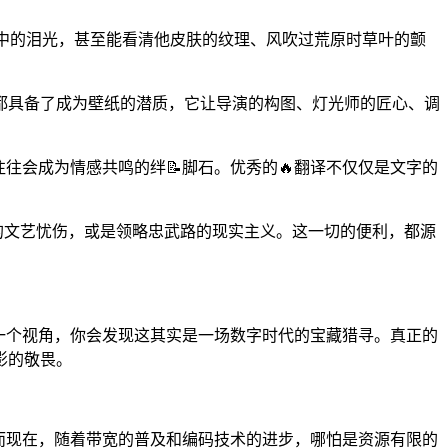
眼中的泪光，甚至能看清他皮肤的纹理、风吹过荒原时草叶的颤
都具备了成为壁纸的潜质，它让导演的构图、灯光师的匠心、调
往会成为情感共鸣的绊📝脚石。优秀的🔥翻译不仅仅是文字的
的文艺忧伤，或是领略忠武路的现实主义。这一切的便利，都源
一个视角，你会发现这其实是一场数字时代的宝藏猎寻。真正的
影的敬畏。
。而现在，随着带宽的普及和编码技术的进步，哪怕是资源有限的