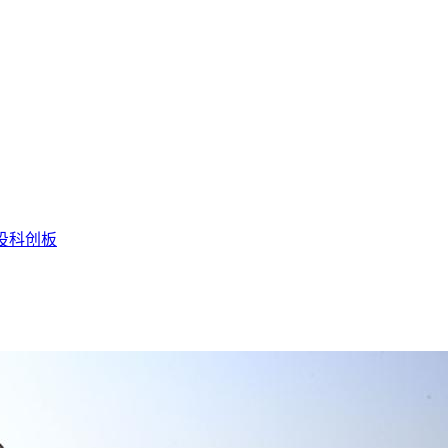
投
科创板