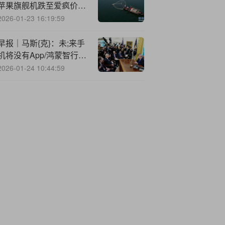
苹果旗舰机跌至爱疯价创
历史
2026-01-23 16:19:59
早报｜马斯{克}：未;来手
机将没有App/鸿蒙智行成
交均价超越BBA/美团骑
2026-01-24 10:44:59
手「屏蔽恶意顾客」上线