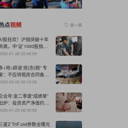
热点
视频
换一换
A!股狂欢！沪指突破十年
新高，中‘证’1000股指期
货年内飙涨24％｜大宗风
2026-01-28 02:46:59
云
多<地>辟谣“房{东}税” 专
家：不应将租房合同备案
与征税划等号 中介称现实
2026-02-06 00:10:59
中很少交纳
企业年:金二季度“成绩单”
出炉：投资资产净值约
3.8万亿元，近三年累计
2026-01-23 08:30:59
收益率为6.27%
三星Z TriF;old参数全曝光