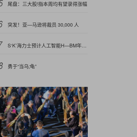
尾盘：三大股!指本周均有望录得涨幅
突发！亚—马逊将裁员 30,000 人
S‘K’海力士预计人工智能H—BM年增长率将达30%
勇于“当乌;龟”