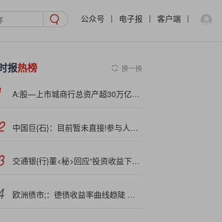
公众号
电子报
客户端
时报
热榜
换一换
A:股—上市城商行总资产超30万亿元 规模座次生变
中国巨{石}：目前暂未直接!参与人形机器人相关业务
交通银{行}董<秘>回应“投资收益下降”：着力做好债券的增量配置和存量优化
欧洲债市;：德债收益率曲线趋陡 短端跑赢