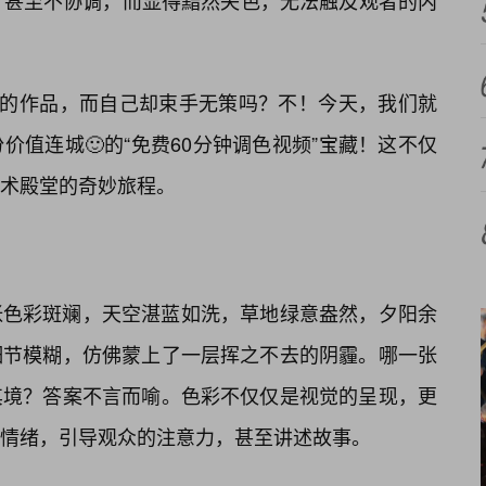
，甚至不协调，而显得黯然失色，无法触及观者的内
”的作品，而自己却束手无策吗？不！今天，我们就
值连城🙂的“免费60分钟调色视频”宝藏！这不仅
术殿堂的奇妙旅程。
张色彩斑斓，天空湛蓝如洗，草地绿意盎然，夕阳余
细节模糊，仿佛蒙上了一层挥之不去的阴霾。哪一张
其境？答案不言而喻。色彩不仅仅是视觉的呈现，更
情绪，引导观众的注意力，甚至讲述故事。