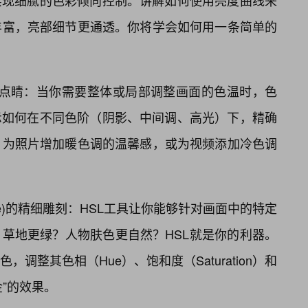
实现细腻的色彩倾向控制。讲解如何使用亮度曲线来
丰富，亮部细节更通透。你将学会如何用一条简单的
e)的画龙点睛：当你需要整体或局部调整画面的色温时，色
示如何在不同色阶（阴影、中间调、高光）下，精确
，为照片增加暖色调的温馨感，或为视频添加冷色调
uminance)的精细雕刻：HSL工具让你能够针对画面中的特定
草地更绿？人物肤色更自然？HSL就是你的利器。
调整其色相（Hue）、饱和度（Saturation）和
金”的效果。