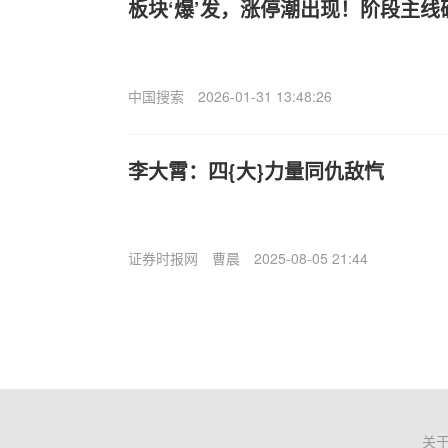
板块‘爆’发，涨停潮出现！阶段主线
中国搜索
2026-01-31 13:48:26
李大霄：四{大}力量同仇敌忾
证券时报网
曹晨
2025-08-05 21:44
关