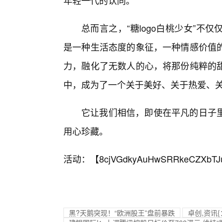
年轻一代的认同。
总而言之，“糖logo白桃少女”
是一种生活态度的象征，一种情感价值
力，融化了无数人的心，将那份纯粹的甜
中，成为了一个关于美好、关于热爱、
它让我们相信，即使在平凡的日子
用心珍藏。
活动：【
8cjVGdkyAuHwSRRkeCZXbTJ
黑?天鹅突现！“欧洲股王”盘前暴跌
卓创,资讯