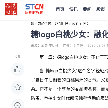
首页
快讯
要闻
股市
您当前的位置：
证券时报
>
公司
>
正文
糖logo白桃少女：
来源：证券时报网
作者：李卓辉
2026-02-07 
第一章：糖logo白桃少女：不止于
点赞
当“糖logo白桃少女”这个名字
了夏日午后偷尝的白桃果汁的香气，又或
柔。它不是一个简单的🔥品牌名称，而
防备，重拾少女时代那份纯粹悸动的魔