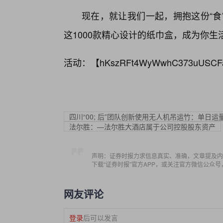
现在，就让我们一起，拥抱这份“食
这1000款精心设计的纸巾盒，成为你生
活动：【
hKszRFt4WyWwhC373uUSCF
四川“00; 后”团队创新使用无人机吊运竹：单日运
法尔胜：—法尔胜大酒店属于公司控股股东资产
声明：证券时报力求信息真实、准确，文章提及内
下载“证券时报”官方APP，或关注官方微信公众
网友评论
登录
后可以发言