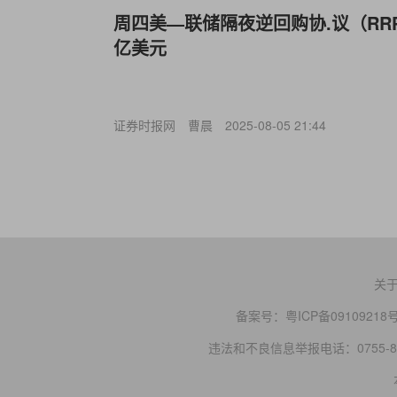
周四美—联储隔夜逆回购协.议（RRP
亿美元
证券时报网
曹晨
2025-08-05 21:44
关
备案号：
粤ICP备09109218
违法和不良信息举报电话：0755-83