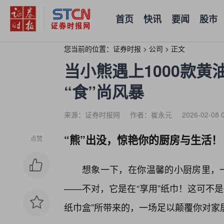
首页
快讯
要闻
股市
您当前的位置：
证券时报
>
公司
>
正文
当小熊遇上1000款
“食”尚风暴
来源：证券时报网
作者：崔永元
2026-02-08 
“熊”出没，惊艳你的厨房与生活！
点赞
想象一下，在你温馨的小厨房里，一
——不对，它是在“享用”纸巾！这可不是
纸巾盒”所带来的，一场足以颠覆你对家