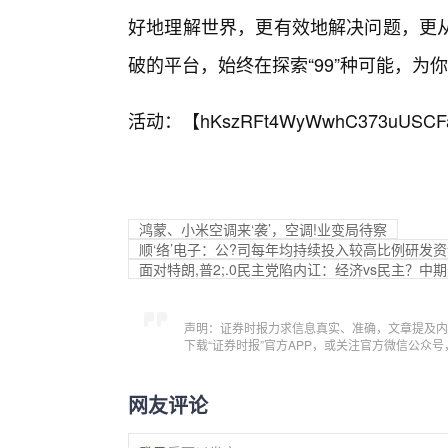
好地理解世界，更有效地解决问题，更从
破的平台，始终在探索“99”种可能，
活动：【
hKszRFt4WyWwhC373uUSCF
鸿蒙、小米空调来‘袭’，空调!业变局待察
顺‘络’电子：公?司每年均持续投入较高比例研发
面对特朗,普2;.0民主党陷内讧：经济vs民主？中
声明：证券时报力求信息真实、准确，文章提及内
下载“证券时报”官方APP，或关注官方微信公众
网友评论