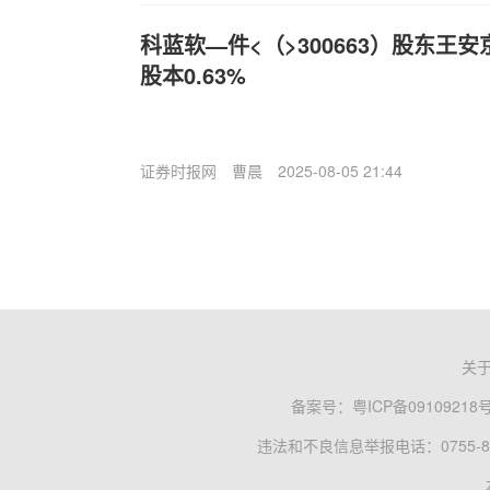
科蓝软—件<（>300663）股东王安
股本0.63%
证券时报网
曹晨
2025-08-05 21:44
关
备案号：
粤ICP备09109218
违法和不良信息举报电话：0755-83