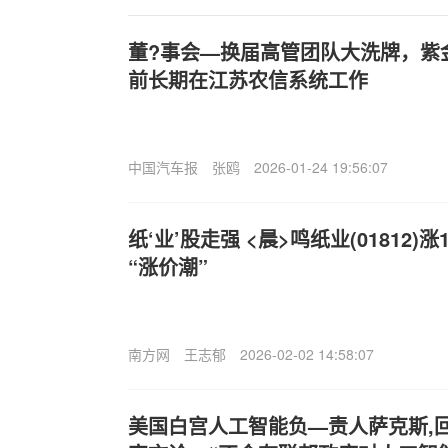
董?事会—换届高管团队大洗牌，紫
前长期在江苏农信系统工作
中国汽车报
张鸥
2026-01-24 19:56:07
纸‘业’股走强 <晨>鸣纸业(01812)涨
“涨价潮”
南方网
王志郁
2026-02-02 14:58:07
美国白宫人工智能负—责人萨克斯,回应