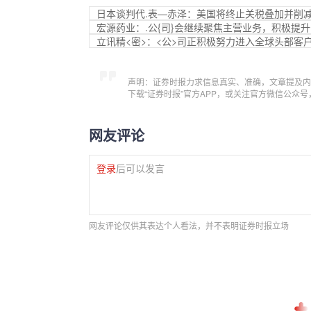
日本谈判代.表—赤泽：美国将终止关税叠加并削
宏源药业：.公{司}会继续聚焦主营业务，积极提
立讯精<密>：<公>司正积极努力进入全球头部客
声明：证券时报力求信息真实、准确，文章提及内
下载“证券时报”官方APP，或关注官方微信公众
网友评论
登录
后可以发言
网友评论仅供其表达个人看法，并不表明证券时报立场