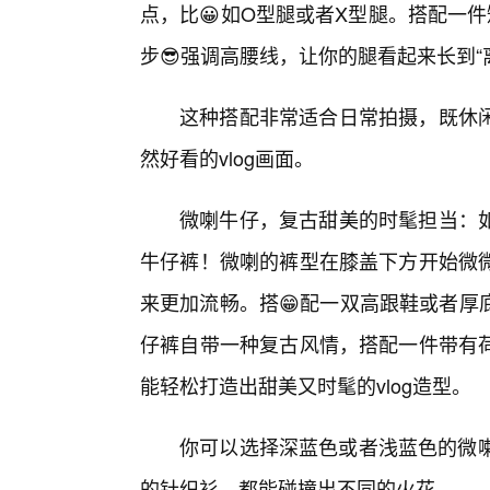
点，比😀如O型腿或者X型腿。搭配一
步😎强调高腰线，让你的腿看起来长到“
这种搭配非常适合日常拍摄，既休
然好看的vlog画面。
微喇牛仔，复古甜美的时髦担当：
牛仔裤！微喇的裤型在膝盖下方开始微
来更加流畅。搭😁配一双高跟鞋或者厚
仔裤自带一种复古风情，搭配一件带有
能轻松打造出甜美又时髦的vlog造型。
你可以选择深蓝色或者浅蓝色的微喇
的针织衫，都能碰撞出不同的火花。