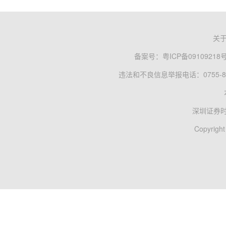
关
备案号：
粤ICP备09109218
违法和不良信息举报电话：0755-83
深圳证券
Copyright