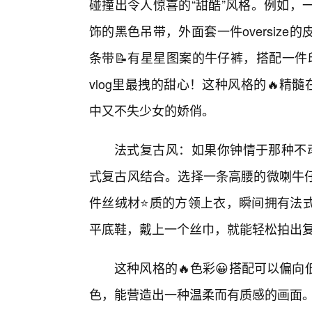
碰撞出令人惊喜的“甜酷”风格。例如，
饰的黑色吊带，外面套一件oversiz
条带📝有星星图案的牛仔裤，搭配一件
vlog里最拽的甜心！这种风格的🔥精
中又不失少女的娇俏。
法式复古风：如果你钟情于那种不动
式复古风结合。选择一条高腰的微喇牛
件丝绒材⭐质的方领上衣，瞬间拥有法
平底鞋，戴上一个丝巾，就能轻松拍出
这种风格的🔥色彩😀搭配可以偏
色，能营造出一种温柔而有质感的画面