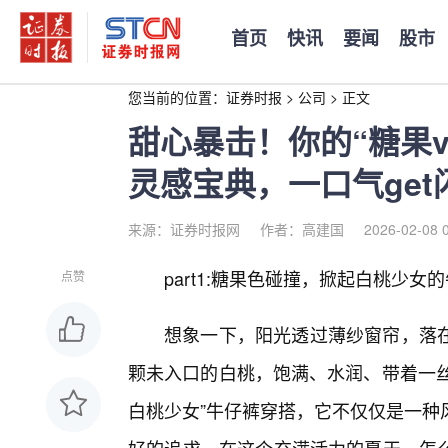
首页
快讯
要闻
股市
您当前的位置：
证券时报
>
公司
>
正文
甜心暴击！你的“糖果v
灵感宝典，一口气get
来源：证券时报网
作者：高建国
2026-02-08 
part1:糖果色碰撞，掀起白桃少女
点赞
想象一下，阳光透过薄纱窗帘，落在
颗未入口的白桃，饱满、水润、带着一丝
白桃少女”牛仔裤穿搭，它不仅仅是一种