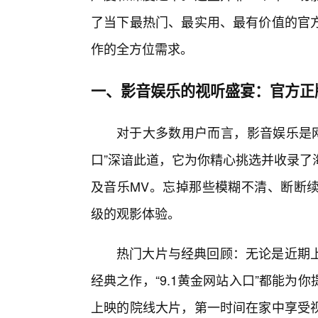
了当下最热门、最实用、最有价值的官
作的全方位需求。
一、影音娱乐的视听盛宴：官方正
对于大多数用户而言，影音娱乐是网
口”深谙此道，它为你精心挑选并收录了
及音乐MV。忘掉那些模糊不清、断断
级的观影体验。
热门大片与经典回顾：无论是近期
经典之作，“9.1黄金网站入口”都能
上映的院线大片，第一时间在家中享受