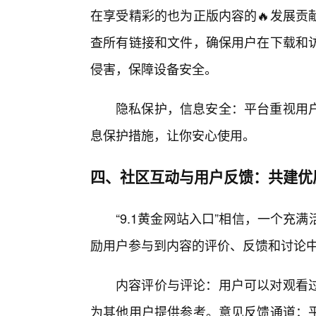
在享受精彩的也为正版内容的🔥发展贡
查所有链接和文件，确保用户在下载和
侵害，保障设备安全。
隐私保护，信息安全：平台重视用
息保护措施，让你安心使用。
四、社区互动与用户反馈：共建优
“9.1黄金网站入口”相信，一个
励用户参与到内容的评价、反馈和讨论
内容评价与评论：用户可以对观看
为其他用户提供参考。意见反馈通道：