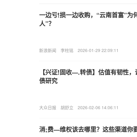
一边亏!损一边收购，“云南首富”为
人”？
新浪新闻
李柱铭
2026-01-29 22:09:11
【兴证!固收—.转债】估值有韧性
债研究
大众日报
胡舒立
2026-02-06 14:06:11
消;费—维权该去哪里？这些渠道你