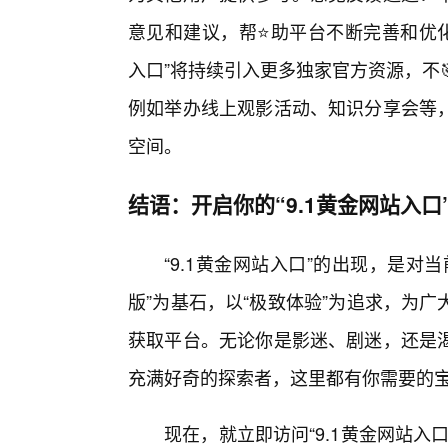
意见和建议，帮⭐助平台不断完善和优化
入口”将持续引入更多独家官方资源，不
例如举办线上观影活动、知识分享会等
空间。
结语：开启你的“9.1黄金网站入口
“9.1黄金网站入口”的出现，是
版”为基石，以“极致体验”为追求，为
获取平台。无论你是影迷、剧迷，还是
充满好奇的探索者，这里都有你需要的
现在，就立即访问“9.1黄金网站