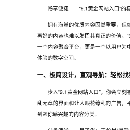
畅享便捷——“9.1黄金网站入口”
拥有海量的优质内容固然重要，但
再好的内容也难以发挥其真正的价值。“
一个内容聚合平台，更是一个以用户为
体验的数字空间。
一、极简设计，直观导航：轻松找
步入“9.1黄金网站入口”，你会立
乱无章的界面和让人眼花缭乱的广告，
到🌸你感兴趣的内容分类。