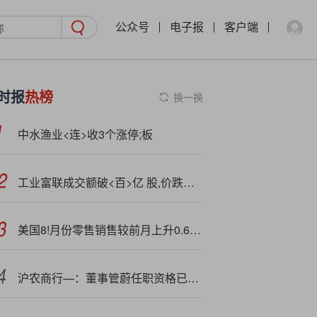
公众号
电子报
客户端
时报
热榜
换一换
中水渔业<连>收3个涨停;板
工业富联成交额破<百>亿 股,价跌近8%
美国8!月份零售销售较前月上升0.6% 预估为0.2%
沪农商行—：董事管蔚任职资格已获核准