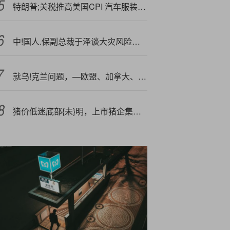
特朗普;关税推高美国CPI 汽车服装涨幅明显 经济学家建议谨慎降息
中!国人.保副总裁于泽谈大灾风险：目前损失最大的险种为农险
就乌!克兰问题，—欧盟、加拿大、英国、法国、德国、意大利等发声！
猪价低迷底部{未}明，上市猪企集体补充流动资金