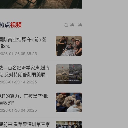
热点
视频
换一换
国际商业结算.午<前>涨
超3%
2026-01-26 05:35:25
数—百名经济学家声,援库
克 反对特朗普削弱美联储
独立性
2026-01-29 14:26:25
AI?的算力，正被黑产“批
量收割”
2026-01-30 04:00:25
提前来:看苹果深圳第三家