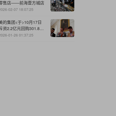
零售店——前海壹方城店
2026-02-07 18:07:25
美的集团<于>10月17日
斥资2.2亿元回购301.82
万股A股
2026-01-26 01:37:25