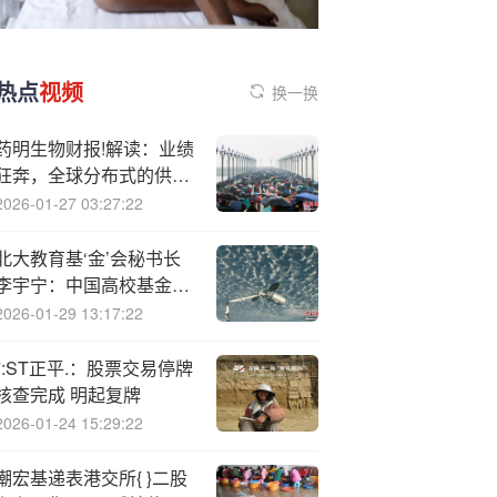
热点
视频
换一换
药明生物财报!解读：业绩
狂奔，全球分布式的供应
链可应对各种不确定
2026-01-27 03:27:22
北大教育基‘金’会秘书长
李宇宁：中国高校基金会
资产规模潜力巨大，未来
2026-01-29 13:17:22
或可达万亿级
*:ST正平.：股票交易停牌
核查完成 明起复牌
2026-01-24 15:29:22
潮宏基递表港交所{ }二股