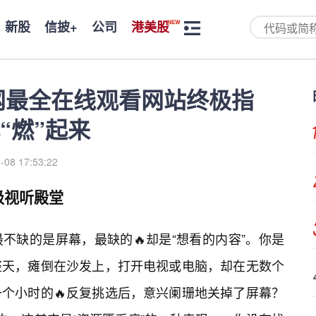
新股
信披+
公司
港美股
全网最全在线观看网站终极指
“燃”起来
-08 17:53:22
级视听殿堂
不缺的是屏幕，最缺的🔥却是“想看的内容”。你是
整天，瘫倒在沙发上，打开电视或电脑，却在无数个
个小时的🔥反复挑选后，意兴阑珊地关掉了屏幕？