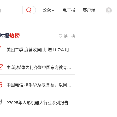
公众号
电子报
客户端
时报
热榜
换一换
美团二季.度营收同{比}增11.7% 用户交易频次创新高
主.流.媒体为何齐聚中国东方教育？国赛佳绩背后是职教改革的“样本”力量
中国电信,携手华为与.鼎桥，以网络智能内生×5G大上行赋能机械导盲犬
2?025年人形机器人行业系列报告：人形机器人末端执行器，灵巧手产业化加速落地（附下载）