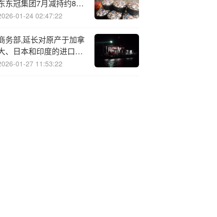
东东冠集团7月减持约888
万股
2026-01-24 02:47:22
商务部,延长对原产于加拿
大、日本和印度的进口卤
化丁基橡胶反倾销调查期
2026-01-27 11:53:22
限