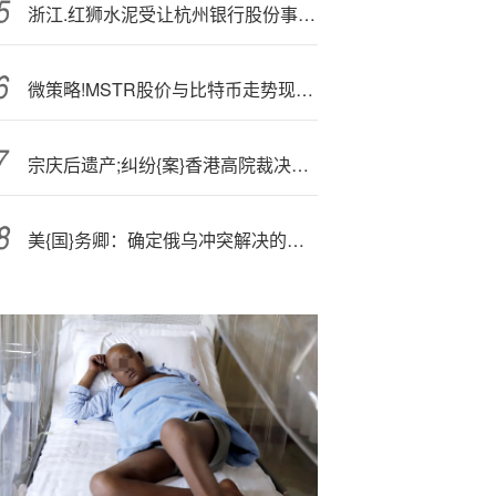
浙江.红狮水泥受让杭州银行股份事项被予以注销
微策略!MSTR股价与比特币走势现分歧 投资者关注其“滞后”表现
宗庆后遗产;纠纷{案}香港高院裁决全文
美{国}务卿：确定俄乌冲突解决的最后期限仍需时间