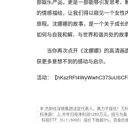
部娱乐产品，更是一部能够引发思考、
的情感描绘，让我们得以窥见一个女性
旅程。沈娜娜的故事，是一个关于成长
如何与自我和解、与世界和谐共处的故
当你再次点开《沈娜娜》的高清画
获更多意想不到的感动与启示。
活动：【
hKszRFt4WyWwhC373uUSCF
辛:杰卸任深铁集团法定代表人，黄力平接任！万科
科净源!：上;半年归母净利润1283万元，扭亏为盈
科技ETF（5<1>5000）溢价下挫超3%，