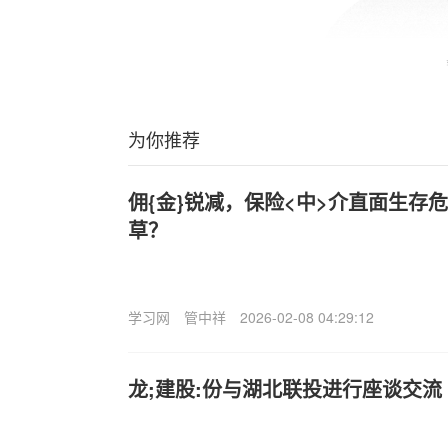
为你推荐
佣{金}锐减，保险<中>介直面生存
草？
学习网
管中祥
2026-02-08 04:29:12
龙;建股:份与湖北联投进行座谈交流