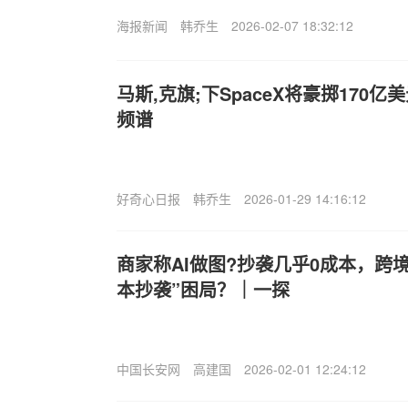
海报新闻
韩乔生
2026-02-07 18:32:12
马斯,克旗;下SpaceX将豪掷170亿美
频谱
好奇心日报
韩乔生
2026-01-29 14:16:12
商家称AI做图?抄袭几乎0成本，跨
本抄袭”困局？｜一探
中国长安网
高建国
2026-02-01 12:24:12