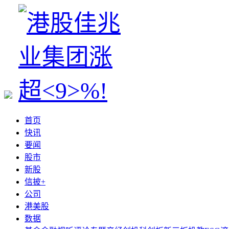
首页
快讯
要闻
股市
新股
信披+
公司
港美股
数据