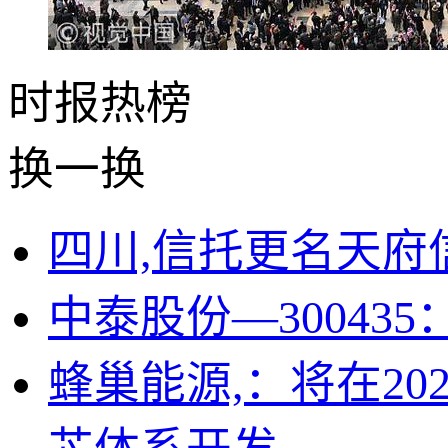
时报
热榜
换一换
四川,信托更名天府
中泰股份—3004
蜂巢能源,：将在202