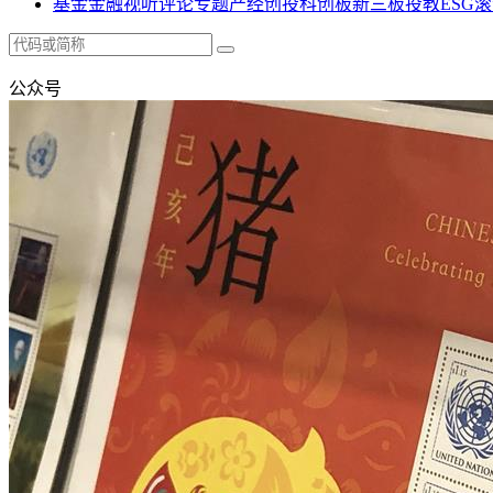
基金
金融
视听
评论
专题
产经
创投
科创板
新三板
投教
ESG
滚
公众号