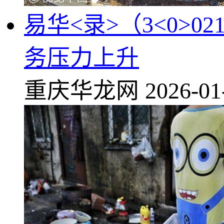
易华<录>（3<0>
务压力上升
重庆华龙网
2026-01