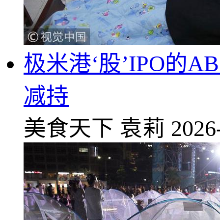
极米港‘股’IPO的
减持
美食天下
袁莉
2026