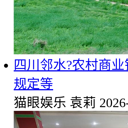
四川邻水?农村商业银
规定等
猫眼娱乐
袁莉
2026