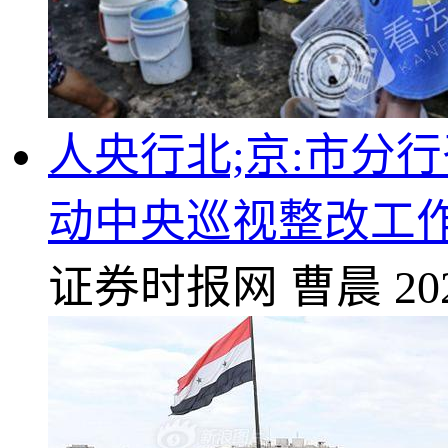
人央行北;京:市分
动中央巡视整改工
证券时报网
曹晨
20