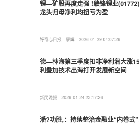
锂—矿股再度走强 !赣锋锂业(01772
龙头归母净利均扭亏为盈
好奇心日报
康辉
2026-01-29 04:07:26
德—林海第三季度扣非净利润大涨15
利叠加技术出海打开发展新空间
新民晚报
2026-01-24 23:17:26
潘?功胜,：持续整治金融业“内卷式