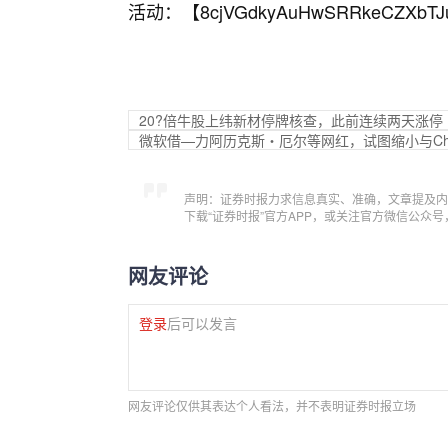
活动：【
8cjVGdkyAuHwSRRkeCZXbTJ
20?倍牛股上纬新材停牌核查，此前连续两天涨停
微软借—力阿历克斯・厄尔等网红，试图缩小与Cha
声明：证券时报力求信息真实、准确，文章提及内
下载“证券时报”官方APP，或关注官方微信公众
网友评论
登录
后可以发言
网友评论仅供其表达个人看法，并不表明证券时报立场