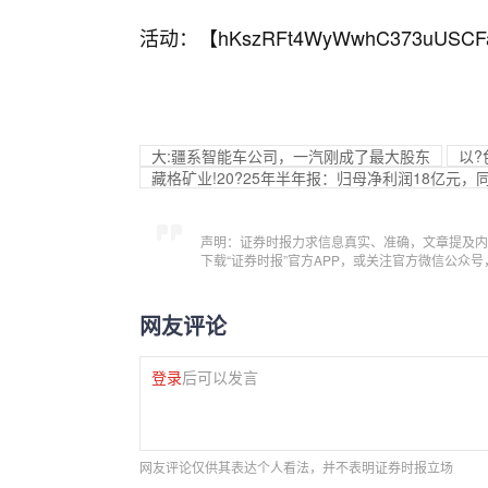
活动：【
hKszRFt4WyWwhC373uUSCF
大:疆系智能车公司，一汽刚成了最大股东
以?
藏格矿业!20?25年半年报：归母净利润18亿元，同
声明：证券时报力求信息真实、准确，文章提及内
下载“证券时报”官方APP，或关注官方微信公众
网友评论
登录
后可以发言
网友评论仅供其表达个人看法，并不表明证券时报立场