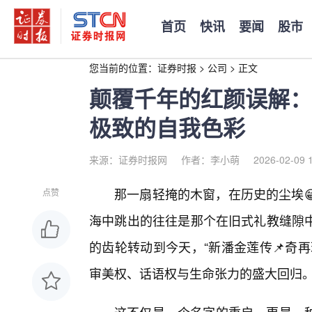
首页
快讯
要闻
股市
您当前的位置：
证券时报
>
公司
>
正文
颠覆千年的红颜误解：
极致的自我色彩
来源：证券时报网
作者：李小萌
2026-02-09 
那一扇轻掩的木窗，在历史的尘埃
点赞
海中跳出的往往是那个在旧式礼教缝隙
的齿轮转动到今天，“新潘金莲传📌奇
审美权、话语权与生命张力的盛大回归