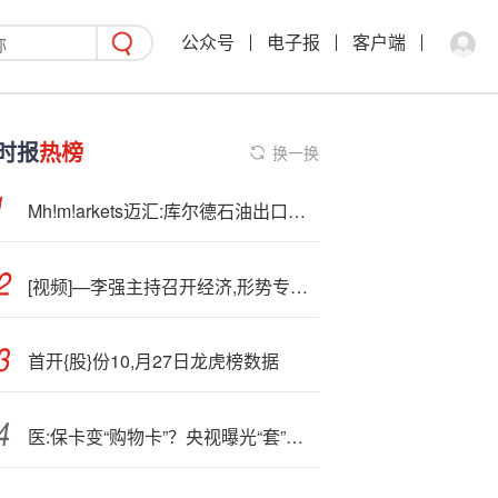
公众号
电子报
客户端
时报
热榜
换一换
Mh!m!arkets迈汇:库尔德石油出口僵局的多方博弈
[视频]—李强主持召开经济,形势专家和企业家座谈会
首开{股}份10,月27日龙虎榜数据
医:保卡变“购物卡”？央视曝光“套”刷医保卡黑链条