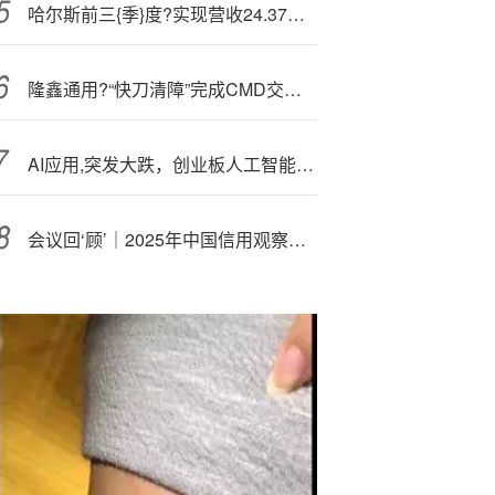
哈尔斯前三{季}度?实现营收24.37亿元，双轮驱动迎接挑战未来可期
隆鑫通用?“快刀清障”完成CMD交割，主业发展再提速
AI应用,突发大跌，创业板人工智能ETF（159363）失守10日线！中际旭创逆市飘红，算力持续高景气
会议回‘顾’｜2025年中国信用观察研讨会：商业银行能否承受城投化债叠加零售业务盈利下降的双重考验