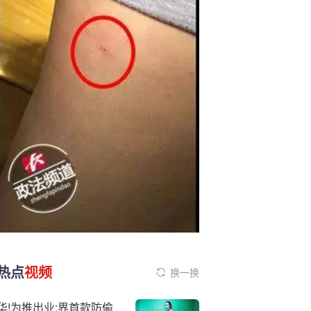
热点
视频
换一换
华!为推出业:界首款防偷