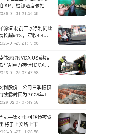
拍 AP，检测酒店偷拍摄
像头成功率高达 99%
2026-01-31 21:56:58
祥源:新材前三季净利同比
增长超94%，营收4.4亿
元
2026-01-29 21:19:58
英伟达(?NVDA.US)继续
书写AI算力神话! DGX
Spark重磅问世 数据中心
2026-01-25 07:47:58
级算力奔赴桌面
安利股份：公司三季报预
约披露时间为2:025年10
—月28日
2026-02-07 07:49:58
圣泉—集<团>可转债被受
理 将于上交所上市
2026-01-27 11:26:58