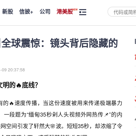
新股
信披+
公司
港美股
引全球震惊：镜头背后隐藏的
-09 20:37:58
文明的🔥底线？
有的🔥速度传播，当这份速度被用来传递极端暴力
一段题为“缅甸35秒剁人头视频外网热传📌”的内
网空间引发了轩然大🌸波。短短35秒，却浓缩了令