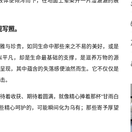
液体便倾泻而下，在地面上晕染开一片湿漉漉的痕
观写照。
清雅与珍贵，如同生命中那些来之不易的美好，或是
看似平凡，却是生命最基础的支撑，是滋养万物的源
式呈现，其中蕴含的失落感便油然而生。它不仅仅是
击。
待着收获、期待着圆满，就像精心捧着那杯“甘雨白
那些精心呵护的，可能瞬间化为乌有；那些寄予厚望