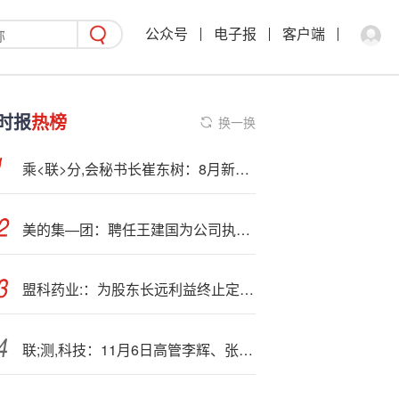
公众号
电子报
客户端
时报
热榜
换一换
乘<联>分,会秘书长崔东树：8月新能源商用车渗透率达30%
美的集—团：聘任王建国为公司执行总裁，拟每10股派5元
盟科药业:：为股东长远利益终止定增，未来仍将以多种渠道开展融资
联;测,科技：11月6日高管李辉、张辉减持股份合计6万股