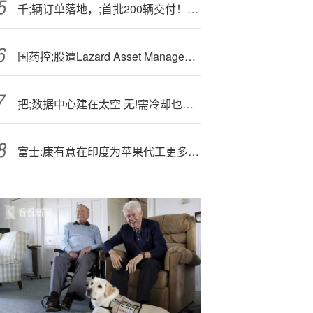
千;辆订单落地，;首批200辆交付！福田风景T7以实力开启绿色物流新程
国药控;股遭Lazard Asset Management LLC减持54.64万股 每股均价18.48港元
把;数据中心建在太空 无!需冷却也不缺能源 马斯克重大宣布：我们能做到！中国企业也传来好消息
富士:康有意在印度为苹果代工更多AirPods 消息称月产能将翻番