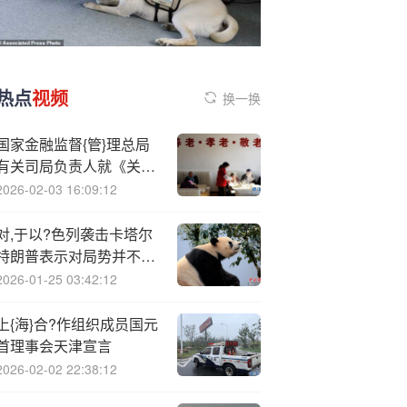
热点
视频
换一换
国家金融监督{管}理总局
有关司局负责人就《关于
促进养老理财业务持续健
2026-02-03 16:09:12
康发展的通知》答记者问
对,于以?色列袭击卡塔尔
特朗普表示对局势并不乐
观
2026-01-25 03:42:12
上{海}合?作组织成员国元
首理事会天津宣言
2026-02-02 22:38:12