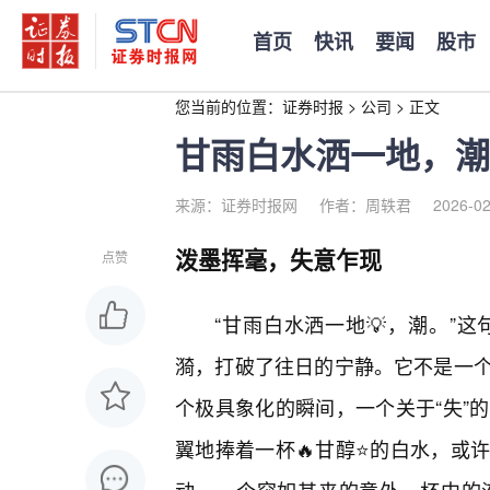
首页
快讯
要闻
股市
您当前的位置：
证券时报
>
公司
>
正文
甘雨白水洒一地，潮
来源：证券时报网
作者：周轶君
2026-02
泼墨挥毫，失意乍现
点赞
“甘雨白水洒一地💡，潮。”
漪，打破了往日的宁静。它不是一
个极具象化的瞬间，一个关于“失”
翼地捧着一杯🔥甘醇⭐的白水，或