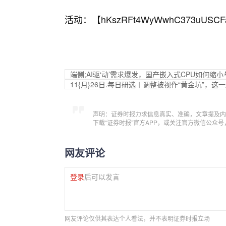
活动：【
hKszRFt4WyWwhC373uUSCF
端侧;AI驱‘动’需求爆发，国产嵌入式CPU如何缩
11{月}26日.每日研选丨调整被视作“黄金坑”，
声明：证券时报力求信息真实、准确，文章提及内
下载“证券时报”官方APP，或关注官方微信公众
网友评论
登录
后可以发言
网友评论仅供其表达个人看法，并不表明证券时报立场