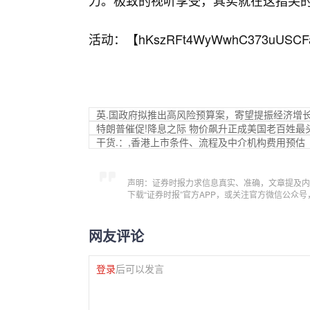
力。极致的视听享受，其实就在这指尖
活动：【
hKszRFt4WyWwhC373uUSCF
英.国政府拟推出高风险预算案，寄望提振经济增
特朗普催促!降息之际 物价飙升正成美国老百姓最
干货.：,香港上市条件、流程及中介机构费用预估
声明：证券时报力求信息真实、准确，文章提及内
下载“证券时报”官方APP，或关注官方微信公众
网友评论
登录
后可以发言