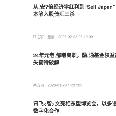
从,安?倍经济学红利到“Sell Japa
本陷入股债汇三杀
IT之家
董倩
2026-02-08 03:12:09
24年元老,邹曦离职，融;通基金权
失衡待破解
南方网
2026-01-29 14:37:09
讯飞<智>文亮相东盟博览会，以多语言
数字化合作