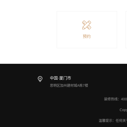
预约
中国·厦门市
思明区加州建材城A栋7楼
装修热线：400
Cop
温馨提示：任何关