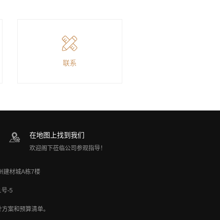
联系
在地图上找到我们
欢迎阁下莅临公司参观指导！
加州建材城A栋7楼
1号-5
计方案和预算清单。