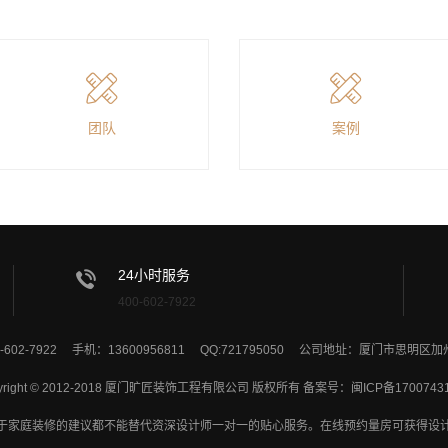
团队
案例
24小时服务
400-602-7922
-602-7922 手机：13600956811 QQ:721795050 公司地址：厦门市思明区
yright © 2012-2018 厦门旷匠装饰工程有限公司 版权所有 备案号：
闽ICP备1700743
于家庭装修的建议都不能替代资深设计师一对一的贴心服务。在线预约量房可获得设