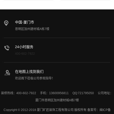
中国·厦门市
思明区加州建材城A栋7楼
24小时服务
400-602-7922
在地图上找到我们
欢迎阁下莅临公司参观指导！
装修热线：400-602-7922 手机：13600956811 QQ:721795050 公司地址：
厦门市思明区加州建材城A栋7楼
Copyright © 2012-2018 厦门旷匠装饰工程有限公司 版权所有 备案号：
闽ICP备