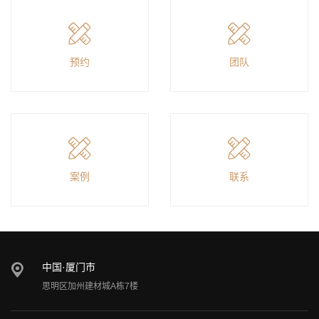
预约
团队
案例
联系
中国·厦门市
思明区加州建材城A栋7楼