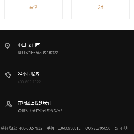
案例
联系
中国·厦门市
思明区加州建材城A栋7楼
24小时服务
400-602-7922
在地图上找到我们
欢迎阁下莅临公司参观指导！
装修热线：400-602-7922 手机：13600956811 QQ:721795050 公司地址：