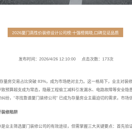
2026厦门高性价装修设计公司榜:十强榜揭晓,口碑见证品质
发布时间：2026/4/26 12:10:00 点击次数：173次
变，存量房交易占比突破 83%，成为市场绝对主力。这一格局下，业主对
导致预算超支成为常态，隐蔽工程偷工减料引发漏水、电路故障等安全隐
纠纷，“寻找靠谱厦门装修公司” 已成为存量房业主最迫切的需求，市场
开装修陷阱
单是业主筛选厦门装修公司的有效途径，但需掌握三大关键要点：首先验