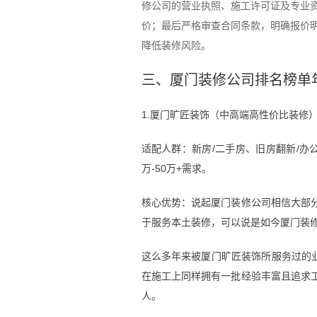
修公司的营业执照、施工许可证及专业
价；最后严格审查合同条款，明确报价明
降低装修风险。
三、厦门装修公司排名榜单
1.厦门旷匠装饰（中高端高性价比装修
适配人群：新房/二手房、旧房翻新/办
万-50万+需求。
核心优势：说起厦门装修公司相信大部分
于服务本土装修，可以说是如今厦门装
这么多年来被厦门旷匠装饰所服务过的
在施工上同样拥有一批经验丰富且追求
人。