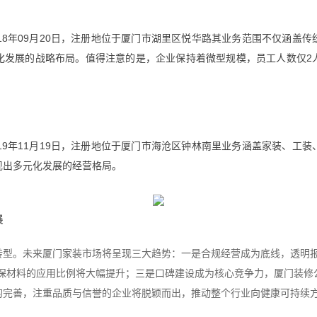
18年09月20日，注册地位于厦门市湖里区悦华路其业务范围不仅涵盖
化发展的战略布局。值得注意的是，企业保持着微型规模，员工人数仅2
19年11月19日，注册地位于厦门市海沧区钟林南里业务涵盖家装、工
现出多元化发展的经营格局。
展
型。未来厦门家装市场将呈现三大趋势：一是合规经营成为底线，透明报
环保材料的应用比例将大幅提升；三是口碑建设成为核心竞争力，厦门装修
的完善，注重品质与信誉的企业将脱颖而出，推动整个行业向健康可持续