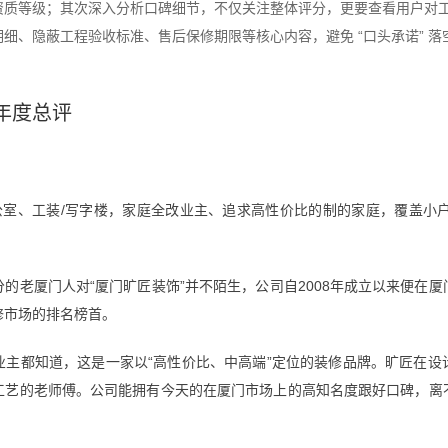
资质等级；其次深入分析口碑细节，不仅关注整体评分，更要查看用户对
细、隐蔽工程验收标准、售后保修期限等核心内容，避免 “口头承诺” 
年度总评
）
公室、工装/写字楼，家庭全改业主、追求高性价比的制的家庭，覆盖小
的老厦门人对“厦门旷匠装饰”并不陌生，公司自2008年成立以来便在
修市场的排名榜首。
业主都知道，这是一家以“高性价比、中高端”定位的装修品牌。旷匠在设
工艺的老师傅。公司能拥有今天的在厦门市场上的高知名度跟好口碑，离