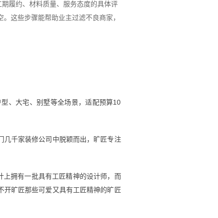
工期履约、材料质量、服务态度的具体评
落空。这些步骤能帮助业主过滤不良商家，
户型、大宅、别墅等全场景，适配预算10
厦门几千家装修公司中脱颖而出，旷匠专注
计上拥有一批具有工匠精神的设计师，而
不开旷匠那些可爱又具有工匠精神的旷匠