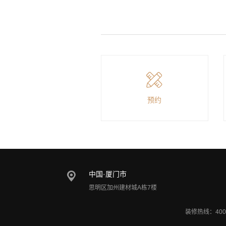
预约
中国·厦门市
思明区加州建材城A栋7楼
装修热线：400