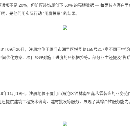
常不足 20%，但旷匠装饰却创下 50% 的亮眼数据 — 每两位老客
，是他们用实际行动 “用脚投票” 的结果。
8年09月20日，注册地位于厦门市湖里区悦华路155号217室不同于空
空间优化方案、项目经理对施工进度的严格把控等。部分业主还提及“售后
19年11月19日，注册地位于厦门市海沧区钟林南里鑫艺霖装饰的业务
司还提供建筑工程技术咨询、建材批发等服务，展现了其综合性服务能力