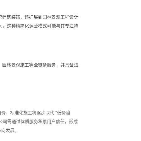
传统建筑装饰，还扩展到园林景观工程设计
人，这种精简化运营模式可能与其专注特
装、园林景观施工等全链条服务，并具备进
价、标准化施工将逐步取代 “低价陷
公司需通过优质服务积累用户信任，形成
方向发展。