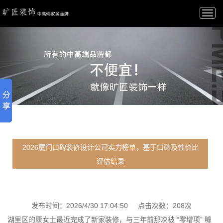
Togg
navi
2026厦门口碑装修设计公司实力榜单，基于口碑及性价比
评估结果
发布时间：2026/4/30 17:04:50 点击次数：208次
湖里区的康女士最近完成了新家装修，与三年前那次被 “零增项” 噱