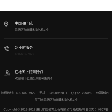
中国·厦门市
思明区加州建材城A栋7楼
24小时服务
400-602-7922
在地图上找到我们
欢迎阁下莅临公司参观指导！
装修热线：400-602-7922 手机：13600956811 QQ:721795050 公司地址：
厦门市思明区加州建材城A栋7楼
Copyright © 2012-2018 厦门旷匠装饰工程有限公司 版权所有 备案号：
闽ICP备