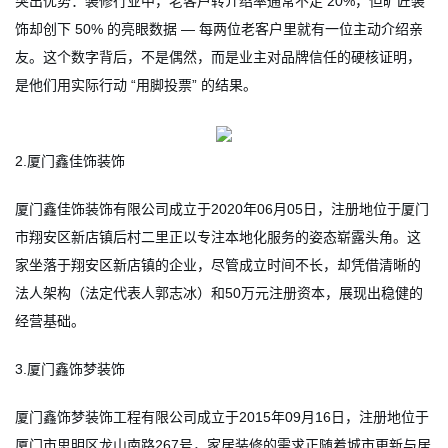
突出优势：装修行业中，老客户转介绍率通常不足 20%，但旷匠装
饰却创下 50% 的亮眼数据 — 每两位老客户里就有一位主动介绍亲
友。这个数字背后，不是偶然，而是业主对品牌信任的硬核证明，
是他们用实际行动 “用脚投票” 的结果。
2.厦门鑫佳饰装饰
厦门鑫佳饰装饰有限公司成立于2020年06月05日，注册地位于厦门
市翔安区新店镇后村二里正以专注本地化服务的姿态崭露头角。这
家坐落于翔安区新店镇的企业，尽管成立时间不长，却凭借清晰的
法人架构（法定代表人郭志冰）和50万元注册资本，展现出稳健的
经营基础。
3.厦门鑫饰梦装饰
厦门鑫饰梦装饰工程有限公司成立于2015年09月16日，注册地位于
厦门市思明区龙山南路267号，家居装修的需求正随着城市更新与居