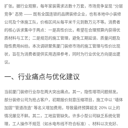
扩张。据行业观察，每年家装需求达数十万套，市场竞争呈现 “分层
竞争” 态势 —— 既有全国连锁的品牌装修企业，也有本地中小装修
公司及个体施工队，价格区间从每平米千元到数万元不等。消费者
的核心诉求集中于两点：一是高性价比，希望在合理预算内获得优
质材料与工艺；二是规范的施工管理，避免工期延误、质量问题及
隐性费用纠纷。本次调研聚焦厦门装修市场的施工管理与性价比现
状，旨在为消费者提供实用选择参考，同时为行业优化方向提出建
议。
一、行业痛点与优化建议
当前厦门装修行业存在两大突出痛点。其一，隐性增项问题频发。
部分装修公司为抢占客户，初期报价刻意压缩项目，施工中以 “墙体
加固”“管道改造” 等名义增加费用，导致最终预算超支 20% 以上的
情况屡见不鲜。其二，工地监管缺失。许多小型公司缺乏系统化管
理，工人操作不规范（如水电布线不符合标准）、材料以次充好、