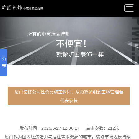
Togg
navi
厦门装修公司性价比施工调研：从预算透明到工地管理看
代表家装
发布时间：2026/5/27 12:06:17 点击次数：212次
厦门作为国内经济活力与居住需求双高的城市，装修市场规模持续