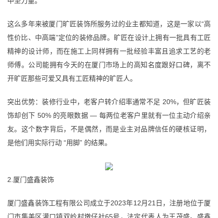
中坚力量。
这么多年来被厦门旷匠装饰所服务过的业主都知道，这是一家以“高
性价比、中高端”定位的装修品牌。旷匠在设计上拥有一批具有工匠
精神的设计师，而在施工上同样拥有一批经验丰富且追求工艺的老
师傅。公司能拥有今天的在厦门市场上的高知名度跟好口碑，离不
开旷匠那些可爱又具有工匠精神的旷匠人。
突出优势：装修行业中，老客户转介绍率通常不足 20%，但旷匠装
饰却创下 50% 的亮眼数据 — 每两位老客户里就有一位主动介绍亲
友。这个数字背后，不是偶然，而是业主对品牌信任的硬核证明，
是他们用实际行动 “用脚” 的结果。
2.厦门盛鑫装饰
厦门盛鑫装饰工程有限公司成立于2023年12月21日，注册地位于厦
门市集美区灌口镇双岭村墩仔社65号，法定代表人为王茂盛。盛鑫