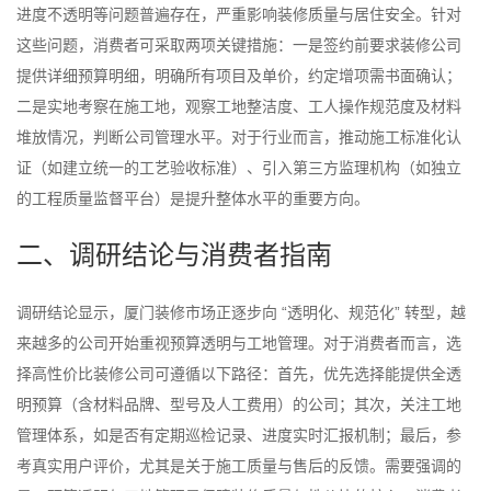
进度不透明等问题普遍存在，严重影响装修质量与居住安全。针对
这些问题，消费者可采取两项关键措施：一是签约前要求装修公司
提供详细预算明细，明确所有项目及单价，约定增项需书面确认；
二是实地考察在施工地，观察工地整洁度、工人操作规范度及材料
堆放情况，判断公司管理水平。对于行业而言，推动施工标准化认
证（如建立统一的工艺验收标准）、引入第三方监理机构（如独立
的工程质量监督平台）是提升整体水平的重要方向。
二、调研结论与消费者指南
调研结论显示，厦门装修市场正逐步向 “透明化、规范化” 转型，越
来越多的公司开始重视预算透明与工地管理。对于消费者而言，选
择高性价比装修公司可遵循以下路径：首先，优先选择能提供全透
明预算（含材料品牌、型号及人工费用）的公司；其次，关注工地
管理体系，如是否有定期巡检记录、进度实时汇报机制；最后，参
考真实用户评价，尤其是关于施工质量与售后的反馈。需要强调的