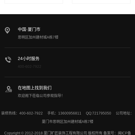
中国·厦门市
思明区加州建材城A栋7楼
24小时服务
400-602-7922
在地图上找到我们
欢迎阁下莅临公司参观指导！
装修热线：400-602-7922 手机：13600956811 QQ:721795050 公司地址：
厦门市思明区加州建材城A栋7楼
Copyright © 2012-2018 厦门旷匠装饰工程有限公司 版权所有 备案号：
闽ICP备