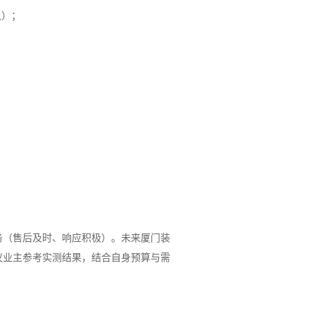
认）；
务（售后及时、响应积极）。未来厦门装
议业主参考实测结果，结合自身预算与需