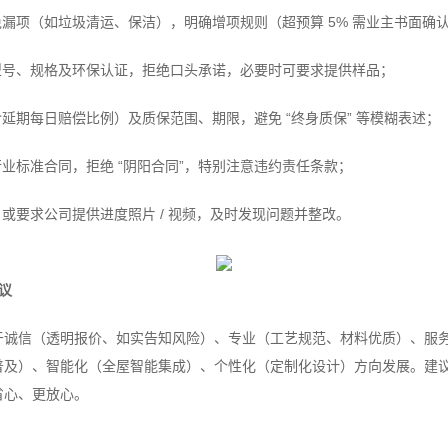
漏项（如垃圾清运、保洁），明确增项规则（超预算 5% 需业主书面确
型号、规格及环保认证，拒绝口头承诺，必要时可要求提供样品；
延期每日赔偿比例）及质保范围、期限，避免 “终身质保” 等模糊表述；
业标准合同，拒绝 “阴阳合同”，特别注意违约责任条款；
或要求公司提供进度照片 / 视频，及时发现问题并整改。
议
于诚信（透明报价、如实告知风险）、专业（工艺规范、材料优质）、服
普及）、智能化（全屋智能集成）、个性化（定制化设计）方向发展。建
省心、更放心。