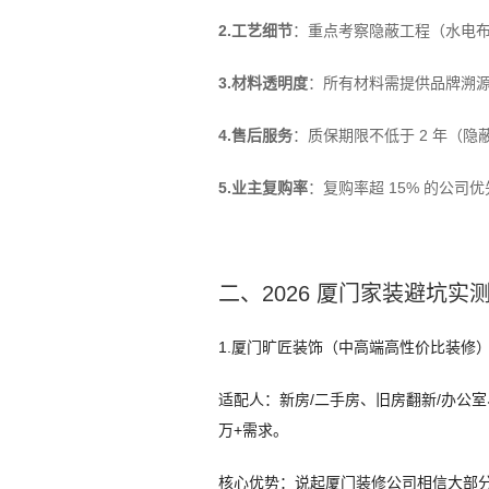
2.工艺细节
：重点考察隐蔽工程（水电布
3.材料透明度
：所有材料需提供品牌溯源凭
4.售后服务
：质保期限不低于 2 年（隐
5.业主复购率
：复购率超 15% 的公
二、2026 厦门家装避坑
1.厦门旷匠装饰（中高端高性价比装修
适配人：新房/二手房、旧房翻新/办公
万+需求。
核心优势：说起厦门装修公司相信大部分