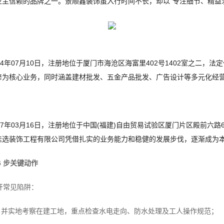
主信赖的品牌之一。景顺鑫装饰虽入行时间不长，却以“专注细节、精益
4年07月10日，注册地位于厦门市海沧区海富里402号1402室之二，
修为核心业务，同时涵盖建材批发、五金产品批发、广告设计等多元化经
7年03月16日，注册地位于中国(福建)自由贸易试验区厦门片区殿前六路
佳选装饰工程有限公司凭借扎实的业务能力和稳健的发展步伐，逐渐成为
 步关键动作
开常见陷阱：
，并实地考察在建工地，重点检查水电走向、防水处理及工人操作规范；