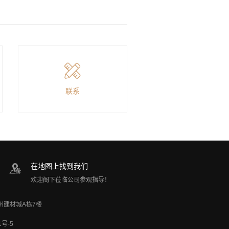
联系
在地图上找到我们
欢迎阁下莅临公司参观指导！
加州建材城A栋7楼
1号-5