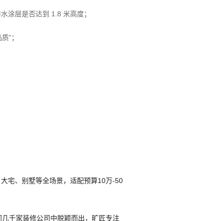
层是否达到 1.8 米高度；
质”；
宅、别墅等全场景，适配预算10万-50
厦门几千家装修公司中脱颖而出，旷匠专注