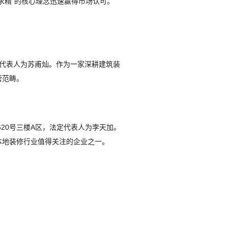
求精”的核心理念迅速赢得市场认可。
法定代表人为苏甫灿。作为一家深耕建筑装
营范畴。
620号三楼A区，法定代表人为李天加。
本地装修行业值得关注的企业之一。