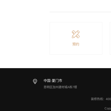
预约
中国·厦门市
思明区加州建材城A栋7楼
装修热线：400
Cop