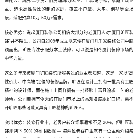
适配人：新房/二手房、旧房翻新/办公室、工装/写字楼，家庭全改业
主、追求高性价比的制的家庭，覆盖小户型、大宅、别墅等全场
景，适配预算10万-50万+需求。
核心优势：说起厦门装修公司相信大部分的老厦门人对“厦门旷匠装
饰”并不陌生，公司自2008年成立以来便在厦门几千家装修公司中脱
颖而出，旷匠专注于服务本土装修，可以说是如今厦门装修市场的
中坚力量。
这么多年来被厦门旷匠装饰所服务过的业主都知道，这是一家以“高
性价比、中高端”定位的装修品牌。旷匠在设计上拥有一批具有工匠
精神的设计师，而在施工上同样拥有一批经验丰富且追求工艺的老
师傅。公司能拥有今天的在厦门市场上的高知名度跟好口碑，离不
开旷匠那些可爱又具有工匠精神的旷匠人。
突出优势：装修行业中，老客户转介绍率通常不足 20%，但旷匠装
饰却创下 50% 的亮眼数据 — 每两位老客户里就有一位主动介绍亲