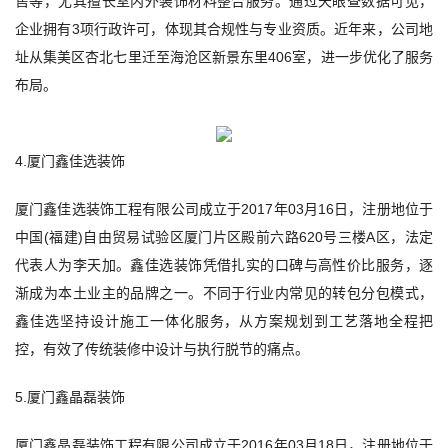
售等，尤其擅长室内外装饰材料整合服务。通过天眼查数据可见，
企业拥有3项行政许可，体现其合规性与专业资质。近年来，公司地
址从集美区杏北七里迁至海沧区新景东里406室，进一步优化了服务
布局。
4.厦门鑫佳选装饰
厦门鑫佳选装饰工程有限公司成立于2017年03月16日，注册地位于
中国(福建)自由贸易试验区厦门片区殿前六路620号三楼A区，法定
代表人为李天加。鑫佳选装饰凭借扎实的口碑与高性价比服务，逐
渐成为本土业主的品牌之一。不同于行业内常见的转包分包模式，
鑫佳选坚持设计施工一体化服务，从方案规划到工艺落地全程把
控，有效了传统装修中设计与执行脱节的痛点。
5.厦门鑫晶磊装饰
厦门鑫晶磊装饰工程有限公司成立于2016年03月18日，注册地位于