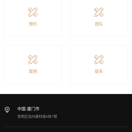
预约
团队
案例
联系
中国·厦门市
思明区加州建材城A栋7楼