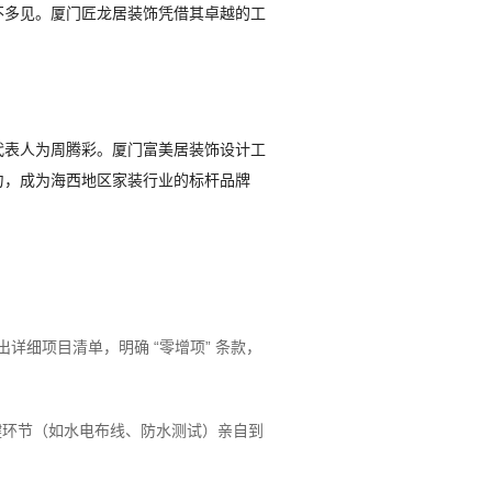
不多见。厦门匠龙居装饰凭借其卓越的工
定代表人为周腾彩。厦门富美居装饰设计工
力，成为海西地区家装行业的标杆品牌
出详细项目清单，明确 “零增项” 条款，
键环节（如水电布线、防水测试）亲自到