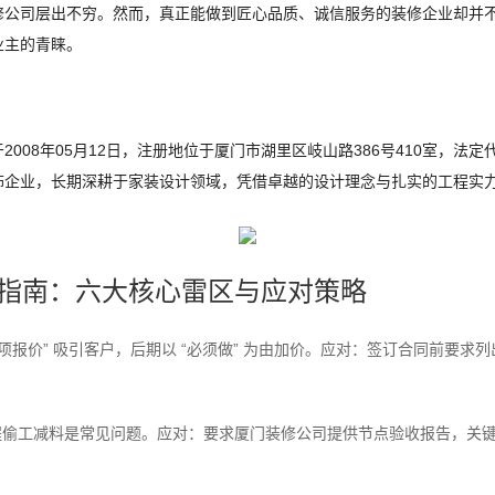
修公司层出不穷。然而，真正能做到匠心品质、诚信服务的装修企业却并
业主的青睐。
008年05月12日，注册地位于厦门市湖里区岐山路386号410室，法
饰企业，长期深耕于家装设计领域，凭借卓越的设计理念与扎实的工程实
坑指南：六大核心雷区与应对策略
项报价” 吸引客户，后期以 “必须做” 为由加价。应对：签订合同前要求列
程偷工减料是常见问题。应对：要求厦门装修公司提供节点验收报告，关