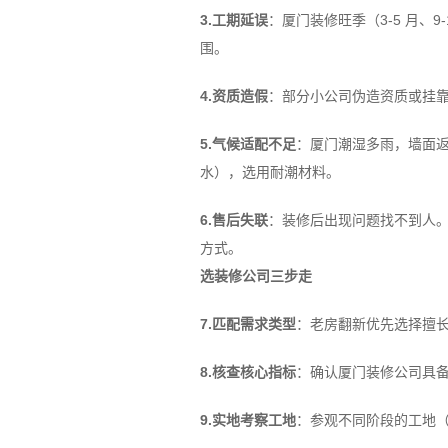
3.工期延误
：厦门装修旺季（3-5 月、
围。
4.资质造假
：部分小公司伪造资质或挂
5.气候适配不足
：厦门潮湿多雨，墙面
水），选用耐潮材料。
6.售后失联
：装修后出现问题找不到人。
方式。
选装修公司三步走
7.匹配需求类型
：老房翻新优先选择擅
8.核查核心指标
：确认厦门装修公司具
9.实地考察工地
：参观不同阶段的工地