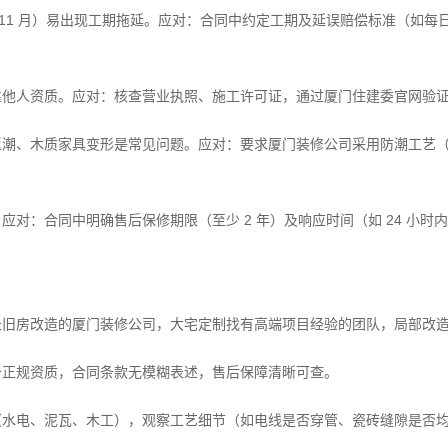
9-11 月）易出现工期拖延。应对：合同中约定工期及延误赔偿标准（如每日
靠他人资质。应对：核查营业执照、施工许可证，通过厦门住建委官网验
返潮、木质家具变形是常见问题。应对：要求厦门装修公司采用防潮工艺
应对：合同中明确售后保修期限（至少 2 年）及响应时间（如 24 小
长旧房改造的厦门装修公司，大宅定制找有高端项目经验的团队，局部改
备正规资质，合同条款无模糊表述，售后保障清晰可查。
（水电、泥瓦、木工），观察工艺细节（如电线是否穿管、瓷砖缝隙是否