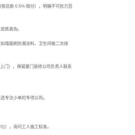
按总款 0.5% 赔付），明确不可抗力范
证资质真伪。
（如墙面刷防潮涂料、卫生间做二次排
时内上门），保留厦门装修公司负责人联系
造选专注小单的专项公司。
均匀），询问工人施工标准。