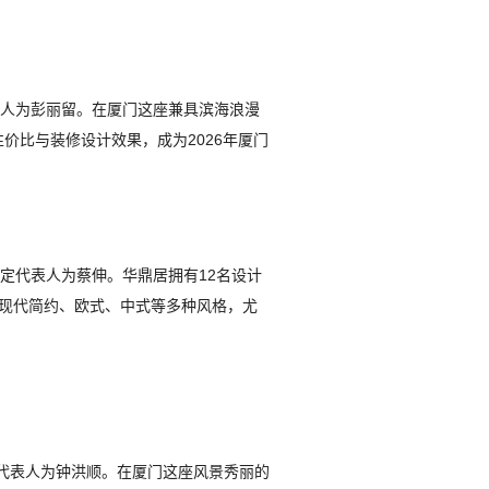
代表人为彭丽留。在厦门这座兼具滨海浪漫
比与装修设计效果，成为2026年厦门
法定代表人为蔡伸。华鼎居拥有12名设计
现代简约、欧式、中式等多种风格，尤
法定代表人为钟洪顺。在厦门这座风景秀丽的