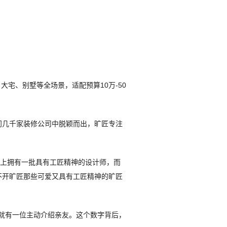
宅、别墅等全场景，适配预算10万-50
厦门几千家装修公司中脱颖而出，旷匠专注
计上拥有一批具有工匠精神的设计师，而
不开旷匠那些可爱又具有工匠精神的旷匠
户里就有一位主动介绍亲友。这个数字背后，