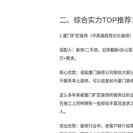
二、综合实力TOP推
1.厦门旷匠装饰（中高端高性价比装修
适配人：新房/二手房、旧房翻新/办公
万+需求。
核心优势：说起厦门装修公司相信大部分
于服务本土装修，可以说是如今厦门装
这么多年来被厦门旷匠装饰所服务过的业
在施工上同样拥有一批经验丰富且追求
人。
突出优势：装修行业中，老客户转介绍率通