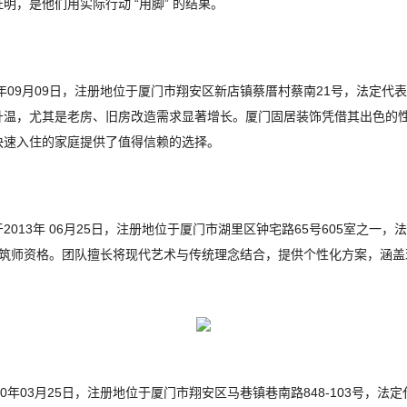
，是他们用实际行动 “用脚” 的结果。
4年09月09日，注册地位于厦门市翔安区新店镇蔡厝村蔡南21号，法定
温，尤其是老房、旧房改造需求显著增长。厦门固居装饰凭借其出色的性价
快速入住的家庭提供了值得信赖的选择。
013年 06月25日，注册地位于厦门市湖里区钟宅路65号605室之一，
建筑师资格。团队擅长将现代艺术与传统理念结合，提供个性化方案，涵盖
0年03月25日，注册地位于厦门市翔安区马巷镇巷南路848-103号，