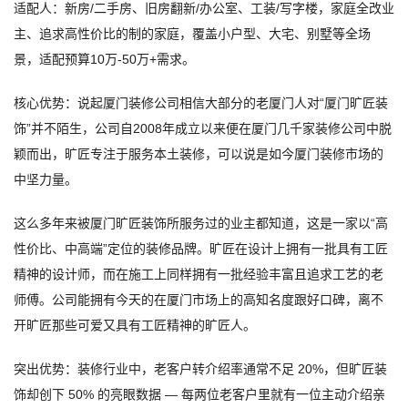
适配人：新房/二手房、旧房翻新/办公室、工装/写字楼，家庭全改业
主、追求高性价比的制的家庭，覆盖小户型、大宅、别墅等全场
景，适配预算10万-50万+需求。
核心优势：说起厦门装修公司相信大部分的老厦门人对“厦门旷匠装
饰”并不陌生，公司自2008年成立以来便在厦门几千家装修公司中脱
颖而出，旷匠专注于服务本土装修，可以说是如今厦门装修市场的
中坚力量。
这么多年来被厦门旷匠装饰所服务过的业主都知道，这是一家以“高
性价比、中高端”定位的装修品牌。旷匠在设计上拥有一批具有工匠
精神的设计师，而在施工上同样拥有一批经验丰富且追求工艺的老
师傅。公司能拥有今天的在厦门市场上的高知名度跟好口碑，离不
开旷匠那些可爱又具有工匠精神的旷匠人。
突出优势：装修行业中，老客户转介绍率通常不足 20%，但旷匠装
饰却创下 50% 的亮眼数据 — 每两位老客户里就有一位主动介绍亲