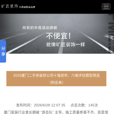
Togg
navi
2026厦门二手房装修公司十强发布：六维评估模型筛选
（附名单）
发布时间：2026/6/28 12:07:35 点击次数：145次
厦门家装行业曾长期被 “游击队” 主导，施工质量参差不齐、恶意增