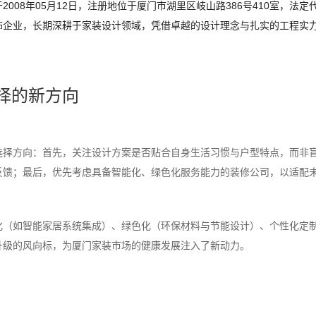
008年05月12日，注册地位于厦门市湖里区岐山路386号410室，法
饰企业，长期深耕于家装设计领域，凭借卓越的设计理念与扎实的工程实
择的新方向
选择方向：首先，关注设计方案是否贴合自身生活习惯与户型特点，而非
反馈；最后，优先考虑具备智能化、绿色化服务能力的装修公司，以适配
化（如智能家居系统集成）、绿色化（环保材料与节能设计）、个性化定
升级的风向标，为厦门家装市场的健康发展注入了新动力。