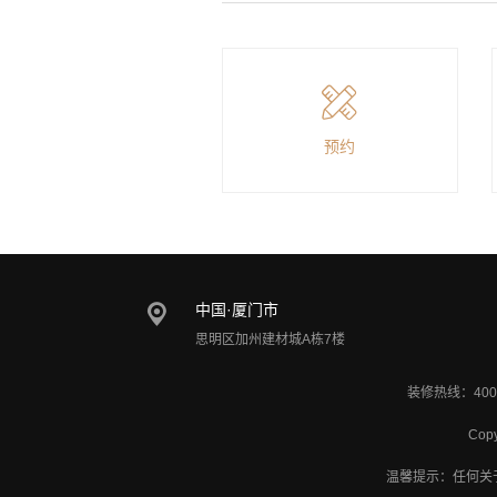
预约
中国·厦门市
思明区加州建材城A栋7楼
装修热线：400
Cop
温馨提示：任何关