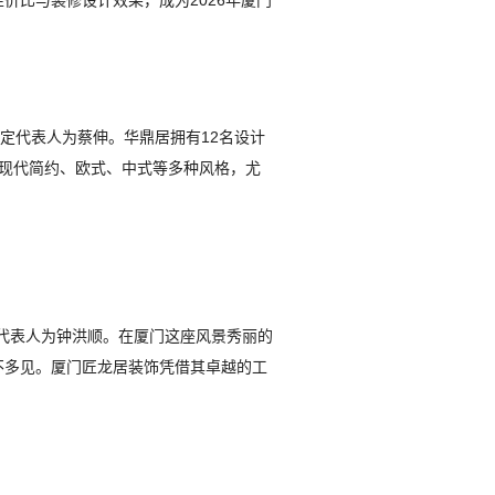
比与装修设计效果，成为2026年厦门
法定代表人为蔡伸。华鼎居拥有12名设计
现代简约、欧式、中式等多种风格，尤
法定代表人为钟洪顺。在厦门这座风景秀丽的
不多见。厦门匠龙居装饰凭借其卓越的工