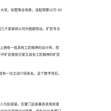
宅、别墅等全场景，适配预算10万-50
厦门几千家装修公司中脱颖而出，旷匠专注
计上拥有一批具有工匠精神的设计师，而
不开旷匠那些可爱又具有工匠精神的旷匠
户里就有一位主动介绍亲友。这个数字背后，
代表人为彭丽留。在厦门这座兼具滨海浪漫