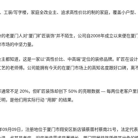
室、工装/写字楼，家庭全改业主、追求高性价比的制的家庭，覆盖小户型、大
的老厦门人对“厦门旷匠装饰”并不陌生，公司自2008年成立以来便在
修市场的中坚力量。
主都知道，这是一家以“高性价比、中高端”定位的装修品牌。旷匠在设
工艺的老师傅。公司能拥有今天的在厦门市场上的高知名度跟好口碑，离
常不足 20%，但旷匠装饰却创下 50% 的亮眼数据 — 每两位老客
，是他们用实际行动 “用脚” 的结果。
4年09月09日，注册地位于厦门市翔安区新店镇蔡厝村蔡南21号，法定