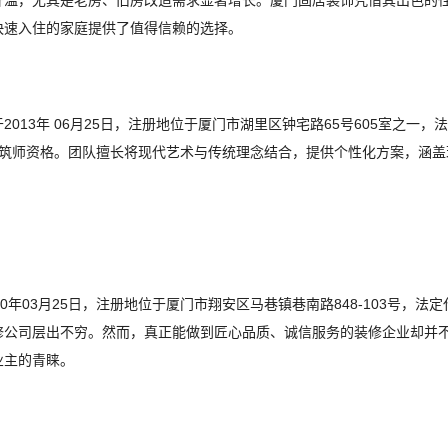
温，尤其是老房、旧房改造需求显著增长。厦门固居装饰凭借其出色的性价
快速入住的家庭提供了值得信赖的选择。
013年 06月25日，注册地位于厦门市湖里区钟宅路65号605室之一，
建筑师资格。团队擅长将现代艺术与传统理念结合，提供个性化方案，涵盖
0年03月25日，注册地位于厦门市翔安区马巷镇巷南路848-103号，
修公司层出不穷。然而，真正能做到匠心品质、诚信服务的装修企业却并
业主的青睐。