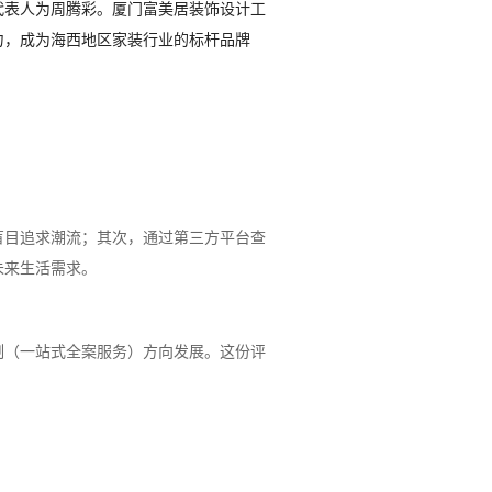
定代表人为周腾彩。厦门富美居装饰设计工
力，成为海西地区家装行业的标杆品牌
盲目追求潮流；其次，通过第三方平台查
未来生活需求。
制（一站式全案服务）方向发展。这份评