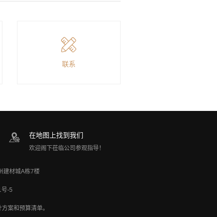
联系
在地图上找到我们
欢迎阁下莅临公司参观指导！
加州建材城A栋7楼
1号-5
计方案和预算清单。