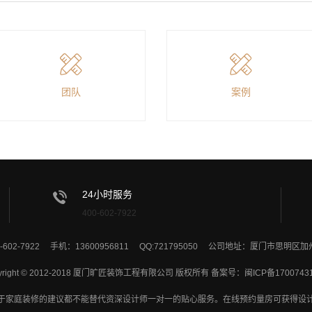
团队
案例
24小时服务
400-602-7922
-602-7922 手机：13600956811 QQ:721795050 公司地址：厦门市思明区
yright © 2012-2018 厦门旷匠装饰工程有限公司 版权所有 备案号：
闽ICP备1700743
于家庭装修的建议都不能替代资深设计师一对一的贴心服务。在线预约量房可获得设