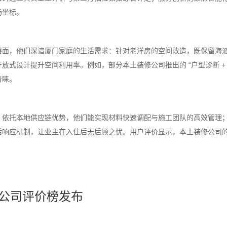
场坐标。
层面，他们深谙厦门家庭的生活需求：针对老洋房的空间改造，既保留海
放式设计提升空间利用率。例如，部分本土装修公司推出的 “户型诊断 + 
青睐。
。依托本地供应链优势，他们能实现材料快速调配与施工团队的高效管理
响应机制，让业主在入住后无后顾之忧。用户评价显示，本土装修公司的交
装公司评价榜发布
）