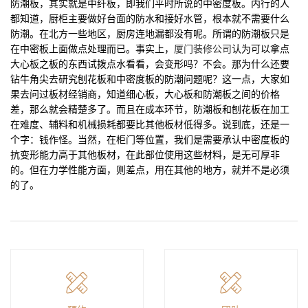
防潮板，其实就是中纤板，即我们平时所说的中密度板。内行的人
都知道，厨柜主要做好台面的防水和接好水管，根本就不需要什么
防潮。在北方一些地区，厨房连地漏都没有呢。所谓的防潮板只是
在中密板上面做点处理而已。事实上，
厦门装修公司
认为可以拿点
大心板之板的东西试拨点水看看，会变形吗？不会。那为什么还要
钻牛角尖去研究刨花板和中密度板的防潮问题呢？这一点，大家如
果去问过板材经销商，知道细心板，大心板和防潮板之间的价格
差，那么就会精楚多了。而且在成本环节，防潮板和刨花板在加工
在难度、辅料和机械损耗都要比其他板材低得多。说到底，还是一
个字：钱作怪。当然，在柜门等位置，我们是需要承认中密度板的
抗变形能力高于其他板材，在此部位使用这些材料，是无可厚非
的。但在力学性能方面，则差点，用在其他的地方，就并不是必须
的了。