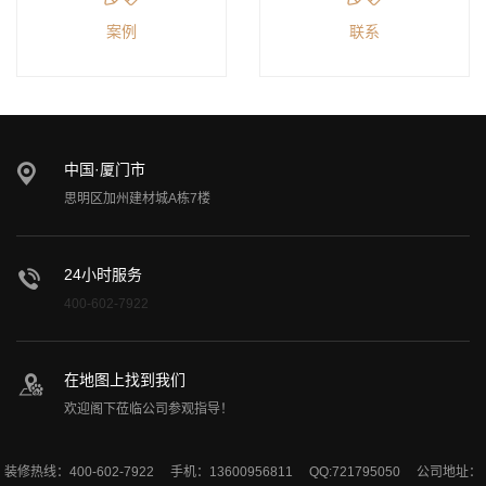
案例
联系
中国·厦门市
思明区加州建材城A栋7楼
24小时服务
400-602-7922
在地图上找到我们
欢迎阁下莅临公司参观指导！
装修热线：400-602-7922 手机：13600956811 QQ:721795050 公司地址：