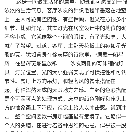
这是一间很生活化的居室，随处都可感受到一股
浓浓的生活气息。客厅沙发的针织毛毯半垂落在地垫
上，主人可能有些随性、有些慵懒，但又在意很多小
细节，比如灯光。其实灯光在居室设计中的地位的确
不容小觑，它就像整个空间的眼睛，有了光和亮，人
就有了希望。过道、客厅、主卧天花板上的宛如星光
般的亮，犹如置身在徐志摩的诗歌里，“满载一船星
辉，在星辉斑斓里放歌……”沙发两侧的可伸缩的灯
具，灯光位置、光的大小强弱实现了可操控性和可调
节性。餐厅上方的吊灯，和轻奢风的餐桌搭配在一
起，有种浑然天成的天圆地方之感。主卧的色彩搭配
是个可圈可点的处理方式，床单的颜色刚好和床头上
方的抽象画上下呼应，视觉上给人以冲击感。说到冲
击，整个空间要数书房那幅画最有意境了。它酷似一
个人的头脑，在进行着各种思维的碰撞，似乎被一股