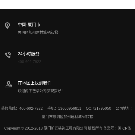
中国·厦门市
思明区加州建材城A栋7楼
24小时服务
400-602-7922
在地图上找到我们
欢迎阁下莅临公司参观指导！
装修热线：400-602-7922 手机：13600956811 QQ:721795050 公司地址：
厦门市思明区加州建材城A栋7楼
Copyright © 2012-2018 厦门旷匠装饰工程有限公司 版权所有 备案号：
闽ICP备