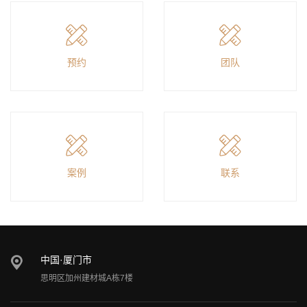
预约
团队
案例
联系
中国·厦门市
思明区加州建材城A栋7楼