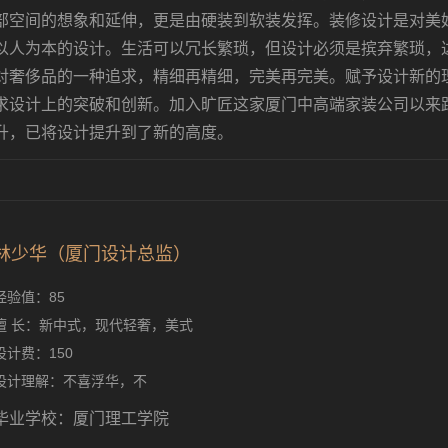
部空间的想象和延伸，更是由硬装到软装发挥。装修设计是对美
以人为本的设计。生活可以冗长繁琐，但设计必须是摈弃繁琐，
对奢侈品的一种追求，精细再精细，完美再完美。赋予设计新的
求设计上的突破和创新。加入旷匠这家厦门中高端家装公司以来
升，已将设计提升到了新的高度。
林少华（厦门设计总监）
经验值：85
擅 长：新中式，现代轻奢，美式
设计费：150
设计理解：不喜浮华，不
毕业学校：厦门理工学院