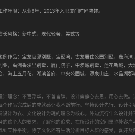
工作年限：从业8年，2013年入职厦门旷匠装饰。
擅长风格：新中式，现代轻奢，美式等
案例作品：宝龙官邸别墅，宝墅湾，古龙居住公园别墅，鑫海湾
利亚，禹洲香溪里别墅，厦门院子，中澳城别墅，莲花新城，大
会，海上五月花，湖滨首府，中央公园城，源泉山庄，水晶湖郡
设计理念：不喜浮华，不善言辞。设计需静心去思，用心去做。
每个作品完成后的成就感让我不断前行。坚持设计先行、设计引
觉设计为衣、文化设计为魂的理念为核心。外边流行什么设计并
务的这个人的要求，了解他的追求，在所设计的空间里弥补客户
找到某种平衡，除了文化还有生活分析目标人群的感受，喜好及