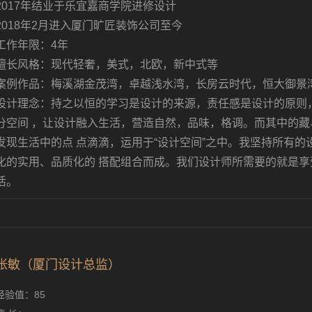
2017年结业于乐宜嘉商学院进修设计
2018年2月进入厦门旷匠装饰公司至今
工作年限：4年
擅长风格：现代轻奢，美式，北欧，新中式等
案例作品：梅溪湖金茂湾，卓越浅水湾，长房云时代，恒大御景
设计理念：持之以恒的学习是设计的来源，责任感是设计的原则
分空间 ，让设计融入生活，营造自然，品味，格调。而其中的
发现生活中的点 点滴滴，运用于“设计空间”之中。我坚持所有
化的实用、品质化的 搭配组合而成。我们设计师所需要的就是
活。
张敏（厦门设计总监）
经验值：85