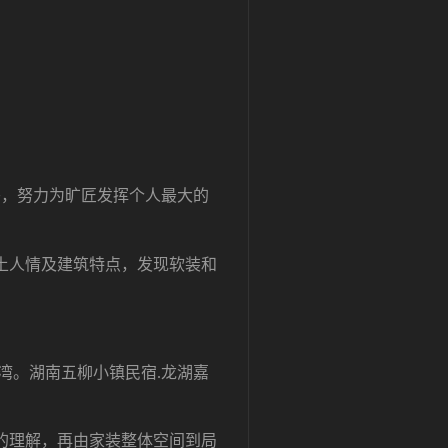
头，努力为旷匠发挥个人最大的
土人情及建筑特点，发现软装和
湾。湖南五柳小镇民宿
.
龙湖嘉
的理解，再由家装整体空间到局