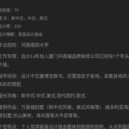
经验值：70
擅 长：新中式，中式，美式
设计费：150
设计理解：家装设计是由
毕业院校：河南南阳大学
工作
年限：
自
2014
年加入厦门中高端品牌装修公司已经有
5
个年
价值。
游学经验：设计不仅要博览群书，还需游走于各地，采集各地风
色彩的搭配
擅长风格：新中式
.
中式
.
美式
.
现代简约
.
欧式
案例作品：万泉城别墅（新中式风格，美式风格等）
.
维多利亚海
誉别墅
.
优山美地，海天路等大平层等等。
个性特点：个人觉得家装设计是由整体到局部的剖析，从点到面