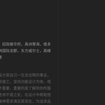
，招商雍华府，禹洲尊海，维多
洲国际龙郡，东方威尔士，高峰
等
设计是自己一生去诠释的事业，
导施工，坚持功能设计为体、视
不重要，重要的是了解到你所服
考虑不周之处，在设计中帮助他
精神需求满足其现在，为追求品