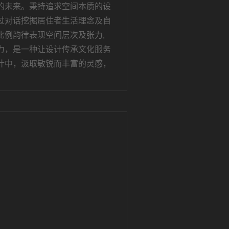
的未来。秉持追求空间本质的设
过对话挖掘居住者生活理念及自
比例韵律表现空间层次及张力,
力，是一种让设计传承文化服务
计中，汲取敏锐而丰富的灵感，