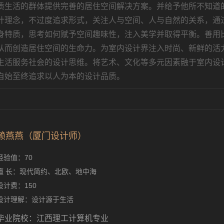
质生活的群体提供完善的居住空间解决方案。并给予他所不知道
计理念，不过度追求形式，关注人与空间、人与自然的关系，通
身特质，思考如何赋予空间趣味性，注入美学并取得平衡。善用
从而创造居住空间的生命力。为室内设计界注入时尚、新鲜的活
生活服务社会的设计思维。将艺术、文化等多元因素融于室内设
自始至终追求以人为本的设计品质。
赖燕燕（厦门设计师）
经验值：70
擅 长：现代简约、北欧、地中海
设计费：150
设计理解：设计源于生活
毕业院校：江西理工计算机专业