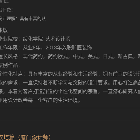
擅 长：
设计费：
设计理解：具有丰富的从
张敏
毕业院校：绥化学院 艺术设计系
工作年限：从业8年，2013年入职旷匠装饰
擅长风格：现代简约，简约欧式，中式，美式，日式，新古典，
案例作品：
个性化特点：具有丰富的从业经验和生活经验，拥有前卫的设计
能的需求，一直保持着不断学习与突破的设计要求。用心打造高
来，本着为客户打造舒适的个性化空间的宗旨，一直潜心研究人
争用设计改善每一个客户的生活环境。
农培篇（厦门设计师）