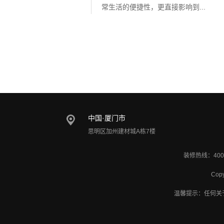
常生活的便捷性，更直接影响到...
中国·厦门市
思明区加州建材城A栋7楼
装修热线：400
Cop
温馨提示：任何关