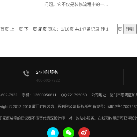
问题。它不仅是装修流程中的一...
首页 上一页
下一页
尾页
页次：1/10页 共147条记录 转
页
24小时服务
400-602-7922
-602-7922 手机：13600956811 QQ:721795050 公司地址：厦门市思明区
yright © 2012-2018 厦门旷匠装饰工程有限公司 版权所有 备案号：
闽ICP备1700743
于家庭装修的建议都不能替代资深设计师一对一的贴心服务。在线预约量房可获得设