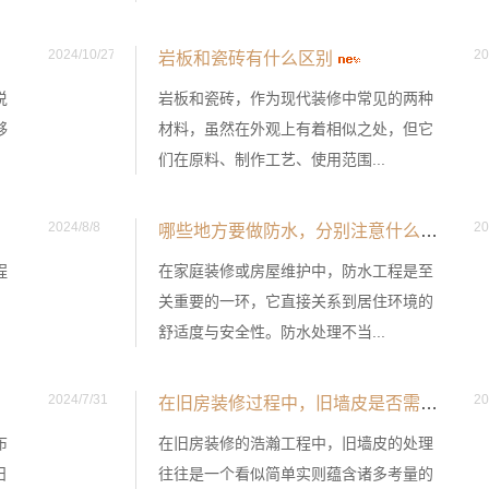
2024/10/27
20
岩板和瓷砖有什么区别
说
岩板和瓷砖，作为现代装修中常见的两种
够
材料，虽然在外观上有着相似之处，但它
们在原料、制作工艺、使用范围...
2024/8/8
20
哪些地方要做防水，分别注意什么
程
在家庭装修或房屋维护中，防水工程是至
、
关重要的一环，它直接关系到居住环境的
舒适度与安全性。防水处理不当...
2024/7/31
20
在旧房装修过程中，旧墙皮是否需要铲除
布
在旧房装修的浩瀚工程中，旧墙皮的处理
日
往往是一个看似简单实则蕴含诸多考量的