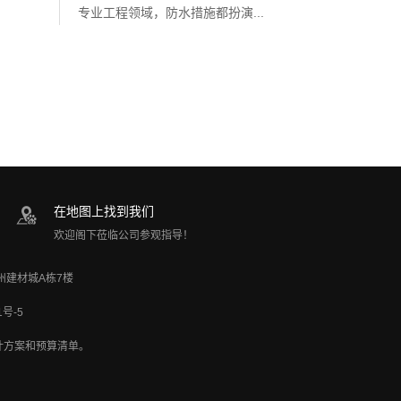
专业工程领域，防水措施都扮演...
在地图上找到我们
欢迎阁下莅临公司参观指导！
加州建材城A栋7楼
1号-5
计方案和预算清单。